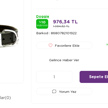
Doggie
976,34 TL
10
%
indirimli
1.084,82 TL
Barkod
:
8680782101922
Favorilere Ekle
Gelince Haber Ver
Yorum Yaz
lar
(0)
Ödeme Seçenekleri