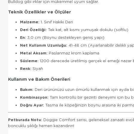
Bulldog gibi ırklar için mükemmel uyum sağlar.
Teknik Özellikler ve Ölçüler
Malzeme:
1. Sınıf Hakiki Deri
Deri Özelliği:
Tek kat, alt kısmı yumuşak dokulu (softlu)
En:
3,0 cm (Boynu destekleyen geniş yapı)
Net Kullanım Uzunluğu:
41-48 cm (Ayarlanabilir delikli yap
Metal Aksam:
Paslanmaz krom kaplama
Süsleme:
1200 derecede üretilmiş gerçek el emeği nazar 
Renk:
Siyah
Kullanım ve Bakım Önerileri
Bakım:
Deri ürününüzü uzun ömürlü kullanmak için ayda bir k
Kombinasyon:
Tam kontrollü bir gezinti deneyimi için bu
Doğru Ayar:
Tasma ile köpeğinizin boynu arasına iki parma
Petburada Notu:
Doggie Comfort serisi, geleneksel zanaatı evcil 
boncuklu şıklığı hemen kazandırın!