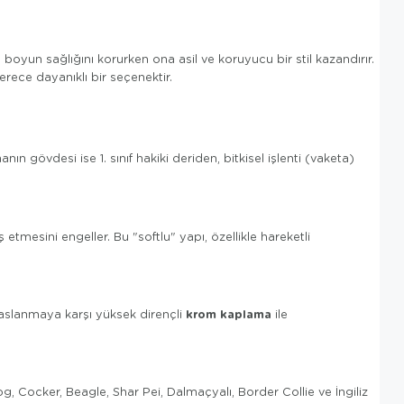
n boyun sağlığını korurken ona asil ve koruyucu bir stil kazandırır.
rece dayanıklı bir seçenektir.
 gövdesi ise 1. sınıf hakiki deriden, bitkisel işlenti (vaketa)
etmesini engeller. Bu "softlu" yapı, özellikle hareketli
krom kaplama
paslanmaya karşı yüksek dirençli
ile
g, Cocker, Beagle, Shar Pei, Dalmaçyalı, Border Collie ve İngiliz