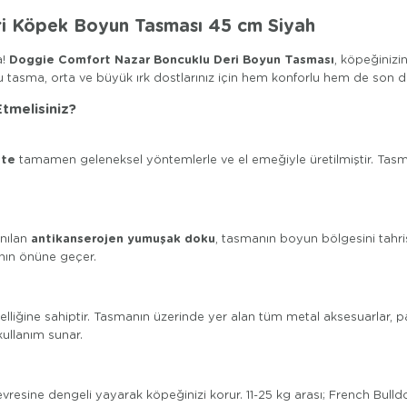
i Köpek Boyun Tasması 45 cm Siyah
Doggie Comfort Nazar Boncuklu Deri Boyun Tasması
a!
, köpeğinizi
u tasma, orta ve büyük ırk dostlarınız için hem konforlu hem de son de
tmelisiniz?
şte
tamamen geleneksel yöntemlerle ve el emeğiyle üretilmiştir. Tasmanın
antikanserojen yumuşak doku
anılan
, tasmanın boyun bölgesini tahriş 
nın önüne geçer.
lliğine sahiptir. Tasmanın üzerinde yer alan tüm metal aksesuarlar, 
kullanım sunar.
resine dengeli yayarak köpeğinizi korur. 11-25 kg arası; French Bulldo