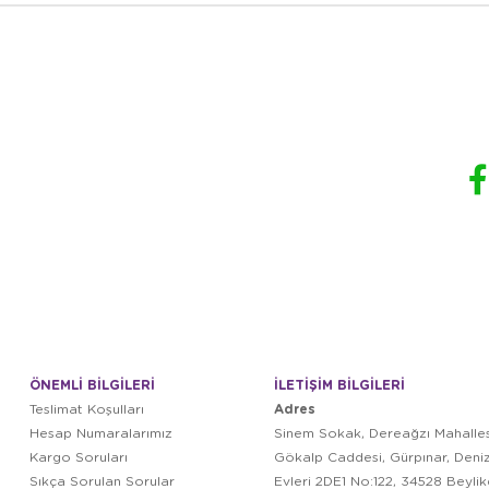
ÖNEMLİ BİLGİLERİ
İLETİŞİM BİLGİLERİ
Adres
Teslimat Koşulları
Hesap Numaralarımız
Sinem Sokak, Dereağzı Mahalles
Kargo Soruları
Gökalp Caddesi, Gürpınar, Deni
Sıkça Sorulan Sorular
Evleri 2DE1 No:122, 34528 Beyli