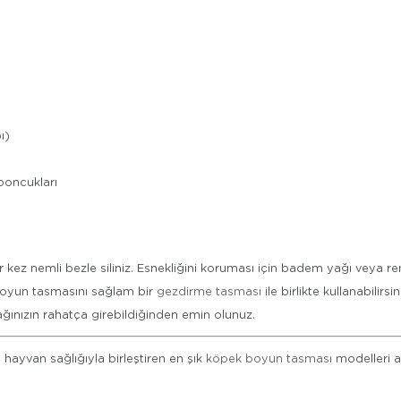
ı)
boncukları
ez nemli bezle siliniz. Esnekliğini koruması için badem yağı veya renk
 boyun tasmasını sağlam bir
gezdirme tasması
ile birlikte kullanabilirsin
ğınızın rahatça girebildiğinden emin olunuz.
hayvan sağlığıyla birleştiren en şık
köpek boyun tasması
modelleri a