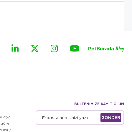
PetBurada
Blog
BÜLTENİMİZE KAYIT OLUN
i Ziya
GÖNDER
zgören
kdüzü /