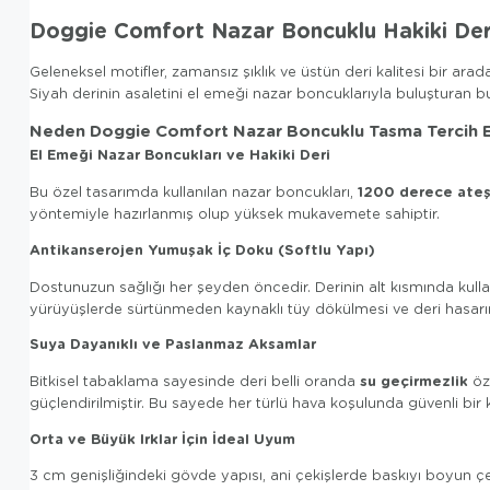
Doggie Comfort Nazar Boncuklu Hakiki Der
Geleneksel motifler, zamansız şıklık ve üstün deri kalitesi bir arad
Siyah derinin asaletini el emeği nazar boncuklarıyla buluşturan b
Neden Doggie Comfort Nazar Boncuklu Tasma Tercih E
El Emeği Nazar Boncukları ve Hakiki Deri
1200 derece ate
Bu özel tasarımda kullanılan nazar boncukları,
yöntemiyle hazırlanmış olup yüksek mukavemete sahiptir.
Antikanserojen Yumuşak İç Doku (Softlu Yapı)
Dostunuzun sağlığı her şeyden öncedir. Derinin alt kısmında kull
yürüyüşlerde sürtünmeden kaynaklı tüy dökülmesi ve deri hasarı
Suya Dayanıklı ve Paslanmaz Aksamlar
su geçirmezlik
Bitkisel tabaklama sayesinde deri belli oranda
öze
güçlendirilmiştir. Bu sayede her türlü hava koşulunda güvenli bir 
Orta ve Büyük Irklar İçin İdeal Uyum
3 cm genişliğindeki gövde yapısı, ani çekişlerde baskıyı boyun çev