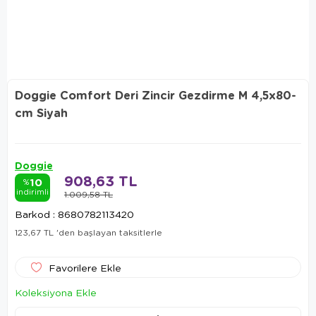
Doggie Comfort Deri Zincir Gezdirme M 4,5x80-
cm Siyah
Doggie
908,63 TL
10
%
indirimli
1.009,58 TL
Barkod
:
8680782113420
123,67 TL
'den başlayan taksitlerle
Favorilere Ekle
Koleksiyona Ekle