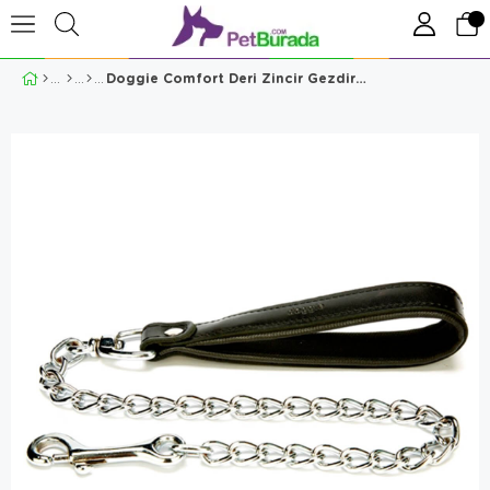
Doggie Comfort Deri Zincir Gezdirme M 4,5x80-cm Siyah