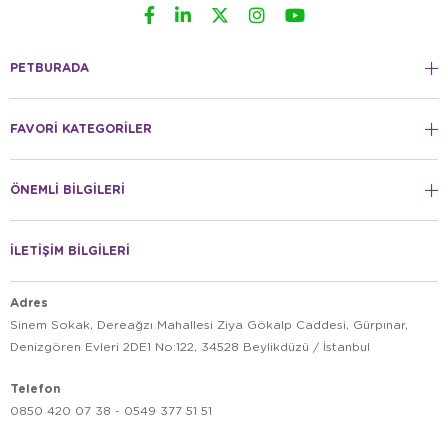
PETBURADA
FAVORİ KATEGORİLER
ÖNEMLİ BİLGİLERİ
İLETİŞİM BİLGİLERİ
Adres
Sinem Sokak, Dereağzı Mahallesi Ziya Gökalp Caddesi, Gürpınar,
Denizgören Evleri 2DE1 No:122, 34528 Beylikdüzü / İstanbul
Telefon
0850 420 07 38 - 0549 377 51 51