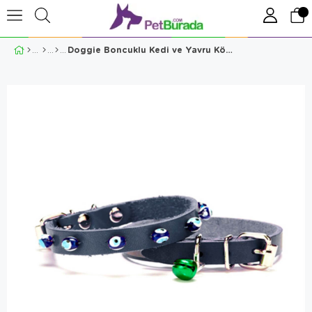
Doggie Boncuklu Kedi ve Yavru Köpek Boyun Tasması – Mavi (1 X 18–22 Cm)