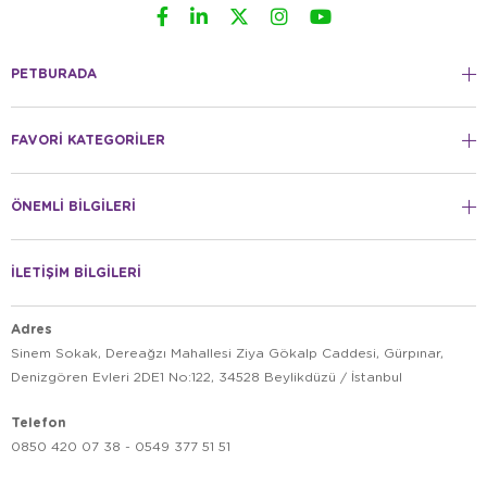
PETBURADA
FAVORİ KATEGORİLER
ÖNEMLİ BİLGİLERİ
İLETİŞİM BİLGİLERİ
Adres
Sinem Sokak, Dereağzı Mahallesi Ziya Gökalp Caddesi, Gürpınar,
Denizgören Evleri 2DE1 No:122, 34528 Beylikdüzü / İstanbul
Telefon
0850 420 07 38 - 0549 377 51 51