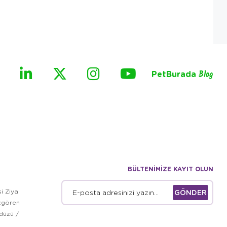
PetBurada
Blog
BÜLTENİMİZE KAYIT OLUN
i Ziya
GÖNDER
zgören
kdüzü /