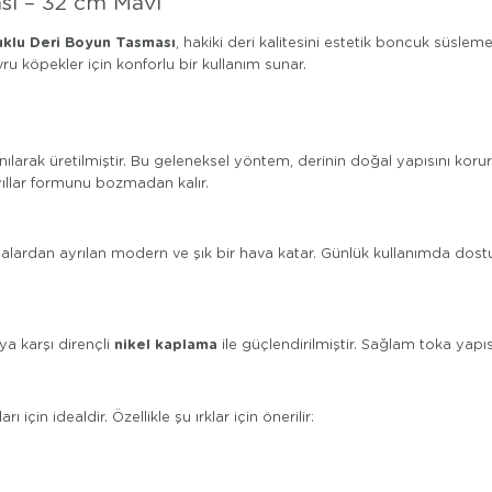
sı – 32 cm Mavi
klu Deri Boyun Tasması
, hakiki deri kalitesini estetik boncuk süslem
u köpekler için konforlu bir kullanım sunar.
nılarak üretilmiştir. Bu geleneksel yöntem, derinin doğal yapısını ko
yıllar formunu bozmadan kalır.
lardan ayrılan modern ve şık bir hava katar. Günlük kullanımda dostun
nikel kaplama
a karşı dirençli
ile güçlendirilmiştir. Sağlam toka yapısı
için idealdir. Özellikle şu ırklar için önerilir: