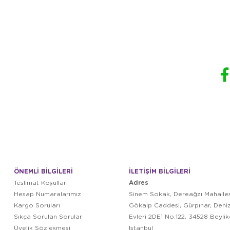
ÖNEMLİ BİLGİLERİ
İLETİŞİM BİLGİLERİ
Adres
Teslimat Koşulları
Hesap Numaralarımız
Sinem Sokak, Dereağzı Mahalles
Kargo Soruları
Gökalp Caddesi, Gürpınar, Deni
Sıkça Sorulan Sorular
Evleri 2DE1 No:122, 34528 Beyli
Üyelik Sözleşmesi
İstanbul