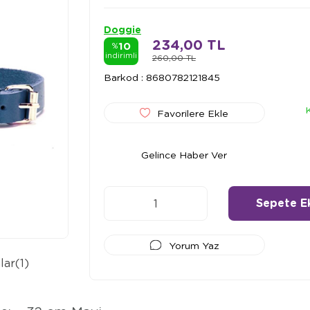
Doggie
234,00 TL
10
%
indirimli
260,00 TL
Barkod
:
8680782121845
Favorilere Ekle
Gelince Haber Ver
Yorum Yaz
lar
(1)
Ödeme Seçenekleri