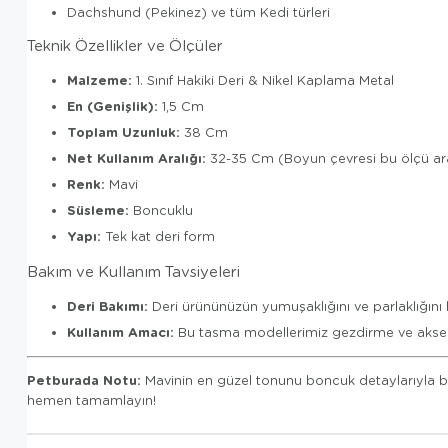
Dachshund (Pekinez) ve tüm Kedi türleri
Teknik Özellikler ve Ölçüler
Malzeme:
1. Sınıf Hakiki Deri & Nikel Kaplama Metal
En (Genişlik):
1,5 Cm
Toplam Uzunluk:
38 Cm
Net Kullanım Aralığı:
32-35 Cm (Boyun çevresi bu ölçü ara
Renk:
Mavi
Süsleme:
Boncuklu
Yapı:
Tek kat deri form
Bakım ve Kullanım Tavsiyeleri
Deri Bakımı:
Deri ürününüzün yumuşaklığını ve parlaklığını k
Kullanım Amacı:
Bu tasma modellerimiz gezdirme ve aksesua
Petburada Notu:
Mavinin en güzel tonunu boncuk detaylarıyla b
hemen tamamlayın!