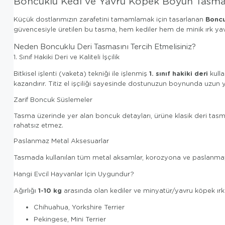
Boncuklu Kedi ve Yavru Köpek Boyun Tasma
Boncu
Küçük dostlarımızın zarafetini tamamlamak için tasarlanan
güvencesiyle üretilen bu tasma, hem kediler hem de minik ırk yavr
Neden Boncuklu Deri Tasmasını Tercih Etmelisiniz?
1. Sınıf Hakiki Deri ve Kaliteli İşçilik
1. sınıf hakiki deri
Bitkisel işlenti (vaketa) tekniği ile işlenmiş
kulla
kazandırır. Titiz el işçiliği sayesinde dostunuzun boynunda uzun 
Zarif Boncuk Süslemeler
Tasma üzerinde yer alan boncuk detayları, ürüne klasik deri tasma
rahatsız etmez.
Paslanmaz Metal Aksesuarlar
Tasmada kullanılan tüm metal aksamlar, korozyona ve paslanmay
Hangi Evcil Hayvanlar İçin Uygundur?
1-10 kg
Ağırlığı
arasında olan kediler ve minyatür/yavru köpek ırkları 
Chihuahua, Yorkshire Terrier
Pekingese, Mini Terrier