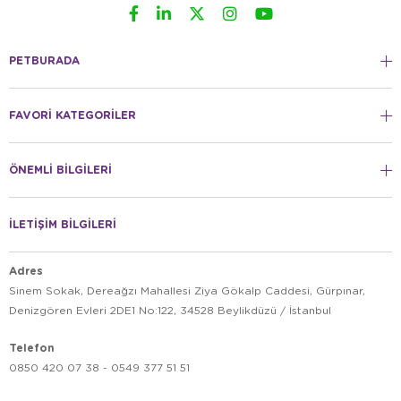
PETBURADA
FAVORİ KATEGORİLER
ÖNEMLİ BİLGİLERİ
İLETİŞİM BİLGİLERİ
Adres
Sinem Sokak, Dereağzı Mahallesi Ziya Gökalp Caddesi, Gürpınar,
Denizgören Evleri 2DE1 No:122, 34528 Beylikdüzü / İstanbul
Telefon
0850 420 07 38 - 0549 377 51 51