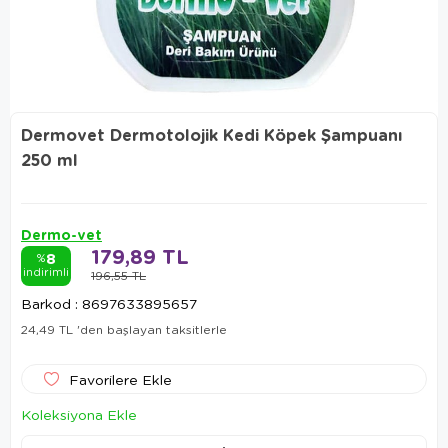
Dermovet Dermotolojik Kedi Köpek Şampuanı
250 ml
Dermo-vet
179,89 TL
8
%
indirimli
196,55 TL
Barkod
:
8697633895657
24,49 TL
'den başlayan taksitlerle
Favorilere Ekle
Koleksiyona Ekle