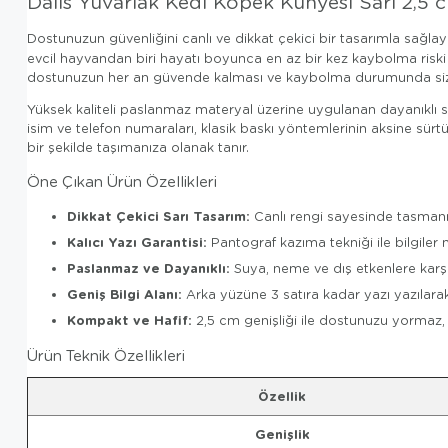
Dalis Yuvarlak Kedi Köpek Künyesi Sarı 2,5 
Dostunuzun güvenliğini canlı ve dikkat çekici bir tasarımla sağla
evcil hayvandan biri hayatı boyunca en az bir kez kaybolma riski 
dostunuzun her an güvende kalması ve kaybolma durumunda size en 
Yüksek kaliteli paslanmaz materyal üzerine uygulanan dayanıklı s
isim ve telefon numaraları, klasik baskı yöntemlerinin aksine sürtü
bir şekilde taşımanıza olanak tanır.
Öne Çıkan Ürün Özellikleri
Dikkat Çekici Sarı Tasarım:
Canlı rengi sayesinde tasmanın
Kalıcı Yazı Garantisi:
Pantograf kazıma tekniği ile bilgiler
Paslanmaz ve Dayanıklı:
Suya, neme ve dış etkenlere karşı
Geniş Bilgi Alanı:
Arka yüzüne 3 satıra kadar yazı yazılarak 
Kompakt ve Hafif:
2,5 cm genişliği ile dostunuzu yormaz, k
Ürün Teknik Özellikleri
Özellik
Genişlik