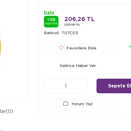
Dalis
206,26 TL
10
%
indirimli
229,18 TL
Barkod
:
T07C03
Favorilere Ekle
Gelince Haber Ver
Yorum Yaz
lar
(0)
Ödeme Seçenekleri