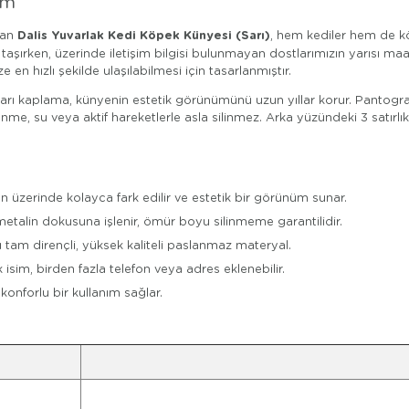
cm
Dalis Yuvarlak Kedi Köpek Künyesi (Sarı)
yan
, hem kediler hem de köp
taşırken, üzerinde iletişim bilgisi bulunmayan dostlarımızın yarısı m
hızlı şekilde ulaşılabilmesi için tasarlanmıştır.
arı kaplama, künyenin estetik görünümünü uzun yıllar korur. Pantograf
nme, su veya aktif hareketlerle asla silinmez. Arka yüzündeki 3 satırlık
 üzerinde kolayca fark edilir ve estetik bir görünüm sunar.
 metalin dokusuna işlenir, ömür boyu silinmeme garantilidir.
 tam dirençli, yüksek kaliteli paslanmaz materyal.
isim, birden fazla telefon veya adres eklenebilir.
onforlu bir kullanım sağlar.