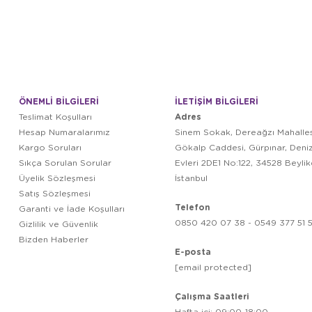
ÖNEMLİ BİLGİLERİ
İLETİŞİM BİLGİLERİ
Adres
Teslimat Koşulları
Hesap Numaralarımız
Sinem Sokak, Dereağzı Mahalles
Kargo Soruları
Gökalp Caddesi, Gürpınar, Deni
Sıkça Sorulan Sorular
Evleri 2DE1 No:122, 34528 Beyli
Üyelik Sözleşmesi
İstanbul
Satış Sözleşmesi
Telefon
Garanti ve İade Koşulları
0850 420 07 38 - 0549 377 51 5
Gizlilik ve Güvenlik
Bizden Haberler
E-posta
[email protected]
Çalışma Saatleri
Hafta içi: 09:00-18:00