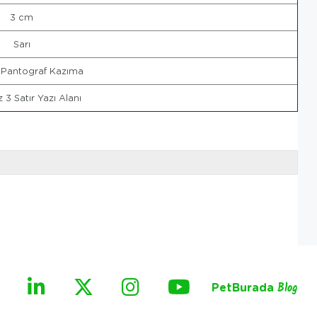
3 cm
Sarı
 Pantograf Kazıma
 3 Satır Yazı Alanı
PetBurada
Blog