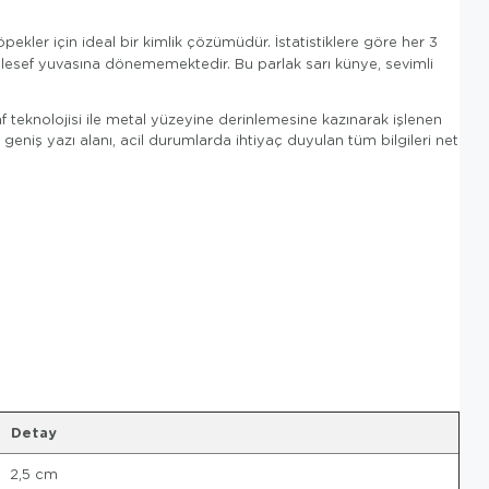
ekler için ideal bir kimlik çözümüdür. İstatistiklere göre her 3
aalesef yuvasına dönememektedir. Bu parlak sarı künye, sevimli
 teknolojisi ile metal yüzeyine derinlemesine kazınarak işlenen
 geniş yazı alanı, acil durumlarda ihtiyaç duyulan tüm bilgileri net
Detay
2,5 cm