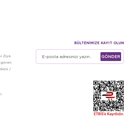
BÜLTENİMİZE KAYIT OLUN
i Ziya
GÖNDER
zgören
kdüzü /
1