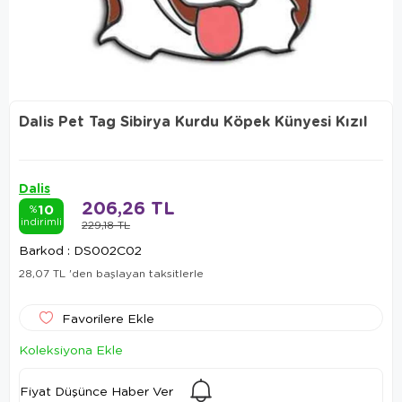
Dalis Pet Tag Sibirya Kurdu Köpek Künyesi Kızıl
Dalis
206,26 TL
10
%
indirimli
229,18 TL
Barkod
:
DS002C02
28,07 TL
'den başlayan taksitlerle
Favorilere Ekle
Koleksiyona Ekle
Fiyat Düşünce Haber Ver