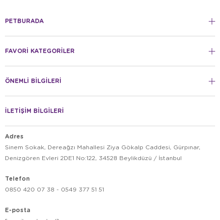
PETBURADA
FAVORİ KATEGORİLER
ÖNEMLİ BİLGİLERİ
İLETİŞİM BİLGİLERİ
Adres
Sinem Sokak, Dereağzı Mahallesi Ziya Gökalp Caddesi, Gürpınar,
Denizgören Evleri 2DE1 No:122, 34528 Beylikdüzü / İstanbul
Telefon
0850 420 07 38 - 0549 377 51 51
E-posta