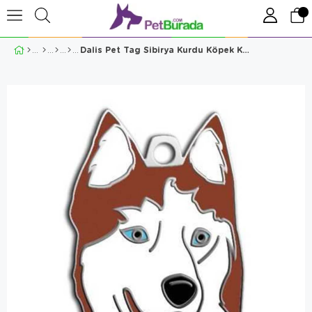
Dalis Pet Tag Sibirya Kurdu Köpek Künyesi Kızıl