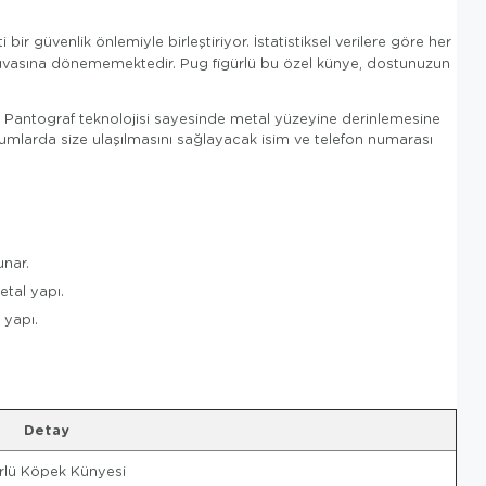
i bir güvenlik önlemiyle birleştiriyor. İstatistiksel verilere göre her
ı yuvasına dönememektedir. Pug figürlü bu özel künye, dostunuzun
ar. Pantograf teknolojisi sayesinde metal yüzeyine derinlemesine
durumlarda size ulaşılmasını sağlayacak isim ve telefon numarası
unar.
tal yapı.
 yapı.
Detay
rlü Köpek Künyesi