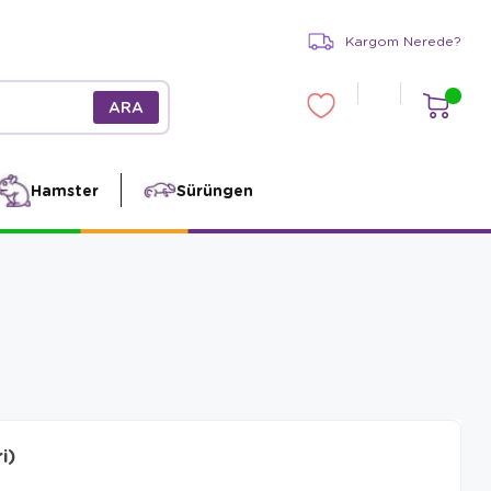
Kargom Nerede?
Hamster
Sürüngen
i)