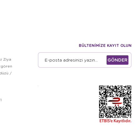
BÜLTENİMİZE KAYIT OLUN
i Ziya
GÖNDER
zgören
kdüzü /
1