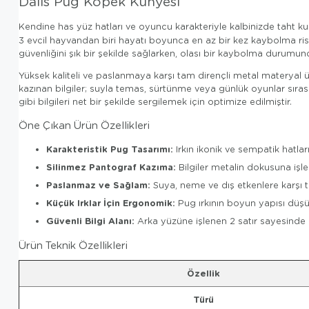
Dalis Pug Köpek Künyesi
Kendine has yüz hatları ve oyuncu karakteriyle kalbinizde taht k
3 evcil hayvandan biri hayatı boyunca en az bir kez kaybolma ris
güvenliğini şık bir şekilde sağlarken, olası bir kaybolma durumunda 
Yüksek kaliteli ve paslanmaya karşı tam dirençli metal materyal üz
kazınan bilgiler; suyla temas, sürtünme veya günlük oyunlar sırası
gibi bilgileri net bir şekilde sergilemek için optimize edilmiştir.
Öne Çıkan Ürün Özellikleri
Karakteristik Pug Tasarımı:
Irkın ikonik ve sempatik hatlar
Silinmez Pantograf Kazıma:
Bilgiler metalin dokusuna işle
Paslanmaz ve Sağlam:
Suya, neme ve dış etkenlere karşı 
Küçük Irklar İçin Ergonomik:
Pug ırkının boyun yapısı düşü
Güvenli Bilgi Alanı:
Arka yüzüne işlenen 2 satır sayesinde ile
Ürün Teknik Özellikleri
Özellik
Türü