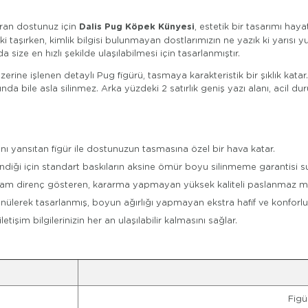
Dalis Pug Köpek Künyesi
uran dostunuz için
, estetik bir tasarımı hayat
ki taşırken, kimlik bilgisi bulunmayan dostlarımızın ne yazık ki yarıs
size en hızlı şekilde ulaşılabilmesi için tasarlanmıştır.
erine işlenen detaylı Pug figürü, tasmaya karakteristik bir şıklık kat
nda bile asla silinmez. Arka yüzdeki 2 satırlık geniş yazı alanı, acil 
ını yansıtan figür ile dostunuzun tasmasına özel bir hava katar.
ndiği için standart baskıların aksine ömür boyu silinmeme garantisi s
tam direnç gösteren, kararma yapmayan yüksek kaliteli paslanmaz me
nülerek tasarlanmış, boyun ağırlığı yapmayan ekstra hafif ve konforlu
tişim bilgilerinizin her an ulaşılabilir kalmasını sağlar.
Figü