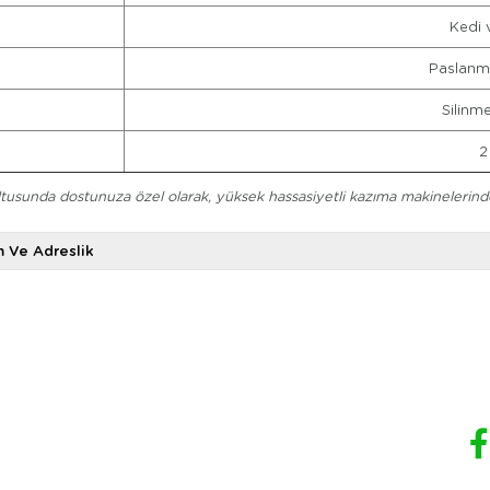
Kedi 
Paslanma
Silinm
2
ltusunda dostunuza özel olarak, yüksek hassasiyetli kazıma makinelerinde 
m Ve Adreslik