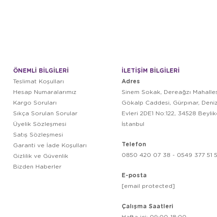
ÖNEMLİ BİLGİLERİ
İLETİŞİM BİLGİLERİ
Adres
Teslimat Koşulları
Hesap Numaralarımız
Sinem Sokak, Dereağzı Mahalles
Kargo Soruları
Gökalp Caddesi, Gürpınar, Deni
Sıkça Sorulan Sorular
Evleri 2DE1 No:122, 34528 Beyli
Üyelik Sözleşmesi
İstanbul
Satış Sözleşmesi
Telefon
Garanti ve İade Koşulları
0850 420 07 38 - 0549 377 51 5
Gizlilik ve Güvenlik
Bizden Haberler
E-posta
[email protected]
Çalışma Saatleri
Hafta içi: 09:00-18:00