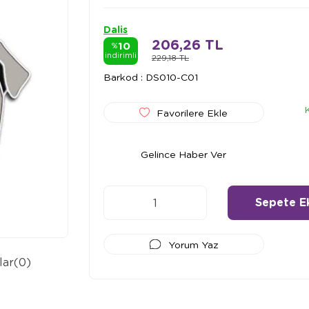
Dalis
206,26 TL
10
%
indirimli
229,18 TL
Barkod
:
DS010-C01
Favorilere Ekle
Gelince Haber Ver
Yorum Yaz
lar
(0)
Ödeme Seçenekleri