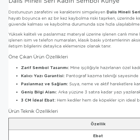
Dalis Mineli Seri Kadın Sembol Künye
Dalis Mineli Se
Dostunuzun zarafetini ve karakterini simgeleyen
hayatı boyunca en az bir kez kaybolma riski taşırken, üzerinde k
güvende kalması ve kaybolma durumunda size hızla ulaşılabilmesi
Yüksek kaliteli ve paslanmaz materyal üzerine işlenen canlı mine k
işlenen isim ve telefon numaraları, klasik baskı yöntemlerinin aks
iletişim bilgilerini detaylıca eklemenize olanak tanır.
Öne Çıkan Ürün Özellikleri
Zarif Sembol Tasarımı:
Mine işçiliğiyle hazırlanan özel ka
Kalıcı Yazı Garantisi:
Pantograf kazıma tekniği sayesinde b
Paslanmaz ve Sağlam:
Suya, neme ve aktif hareketlere ka
Geniş Bilgi Alanı:
Arka yüzüne 3 satıra kadar yazı yazılarak t
3 CM İdeal Ebat:
Hem kediler hem de köpekler için ideal boy
Ürün Teknik Özellikleri
Özellik
Ebat