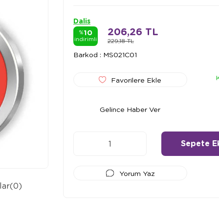
Dalis
206,26 TL
10
%
indirimli
229,18 TL
Barkod
:
MS021C01
Favorilere Ekle
Gelince Haber Ver
Yorum Yaz
lar
(0)
Ödeme Seçenekleri