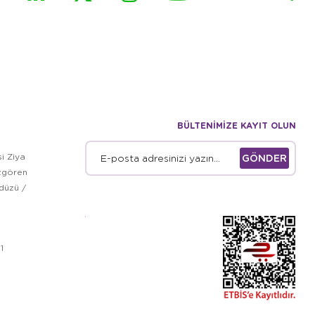
BÜLTENİMİZE KAYIT OLUN
i Ziya
GÖNDER
zgören
kdüzü /
1