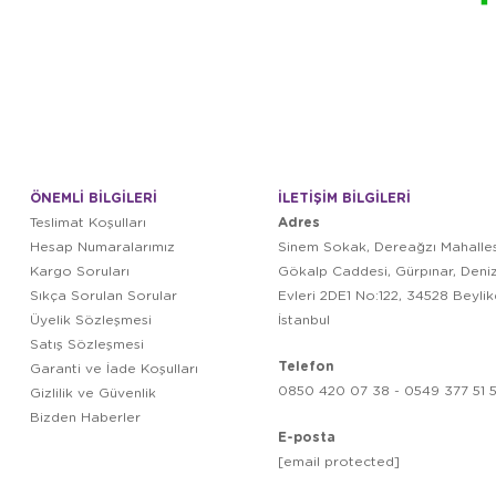
ÖNEMLİ BİLGİLERİ
İLETİŞİM BİLGİLERİ
Adres
Teslimat Koşulları
Hesap Numaralarımız
Sinem Sokak, Dereağzı Mahalles
Kargo Soruları
Gökalp Caddesi, Gürpınar, Deni
Sıkça Sorulan Sorular
Evleri 2DE1 No:122, 34528 Beyli
Üyelik Sözleşmesi
İstanbul
Satış Sözleşmesi
Telefon
Garanti ve İade Koşulları
0850 420 07 38 - 0549 377 51 5
Gizlilik ve Güvenlik
Bizden Haberler
E-posta
[email protected]