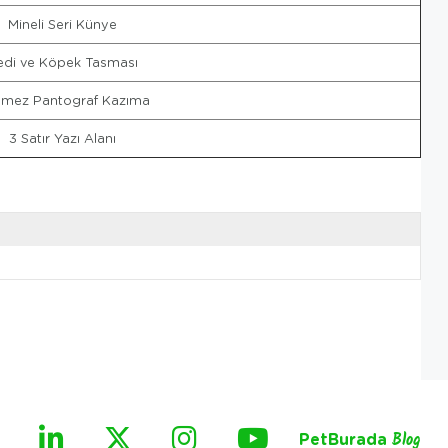
Mineli Seri Künye
edi ve Köpek Tasması
inmez Pantograf Kazıma
3 Satır Yazı Alanı
PetBurada
Blog