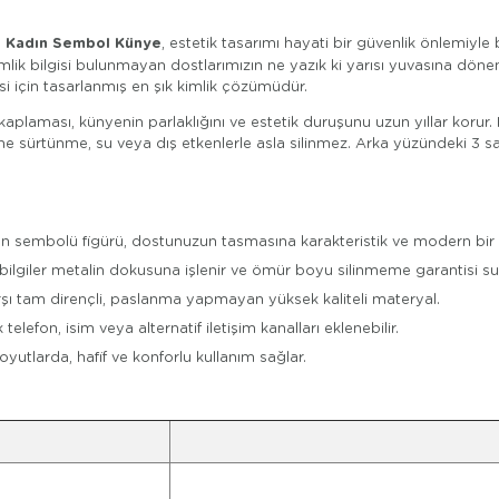
ri Kadın Sembol Künye
, estetik tasarımı hayati bir güvenlik önlemiyle b
imlik bilgisi bulunmayan dostlarımızın ne yazık ki yarısı yuvasına d
 için tasarlanmış en şık kimlik çözümüdür.
aplaması, künyenin parlaklığını ve estetik duruşunu uzun yıllar korur.
ine sürtünme, su veya dış etkenlerle asla silinmez. Arka yüzündeki 3 sa
dın sembolü figürü, dostunuzun tasmasına karakteristik ve modern bir 
ilgiler metalin dokusuna işlenir ve ömür boyu silinmeme garantisi su
rşı tam dirençli, paslanma yapmayan yüksek kaliteli materyal.
elefon, isim veya alternatif iletişim kanalları eklenebilir.
utlarda, hafif ve konforlu kullanım sağlar.