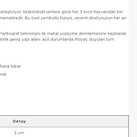
irleştiriyor. İstatistiksel verilere göre her 3 evcil hayvandan biri
önememektedir. Bu özel sembollü künye, sevimli dostunuzun her an
 Pantograf teknolojisi ile metal yüzeyine derinlemesine kazınarak
tırlık geniş yazı alanı, acil durumlarda ihtiyaç duyulan tüm
hava katar.
nar.
Detay
3 cm