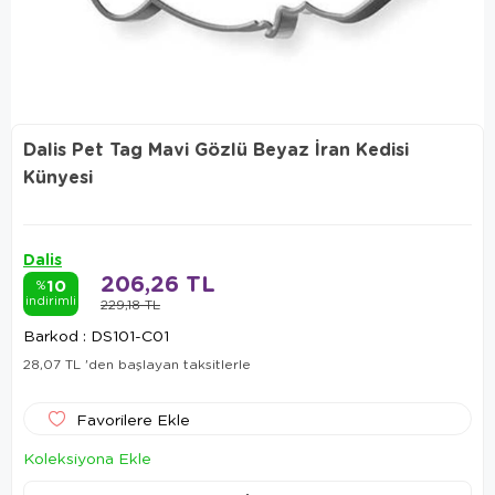
Dalis Pet Tag Mavi Gözlü Beyaz İran Kedisi
Künyesi
Dalis
206,26 TL
10
%
indirimli
229,18 TL
Barkod
:
DS101-C01
28,07 TL
'den başlayan taksitlerle
Favorilere Ekle
Koleksiyona Ekle