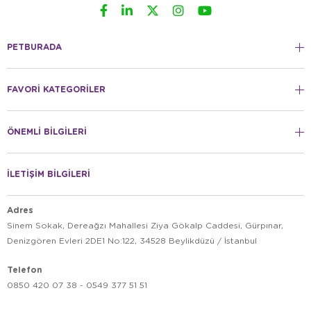
PETBURADA
FAVORİ KATEGORİLER
ÖNEMLİ BİLGİLERİ
İLETİŞİM BİLGİLERİ
Adres
Sinem Sokak, Dereağzı Mahallesi Ziya Gökalp Caddesi, Gürpınar,
Denizgören Evleri 2DE1 No:122, 34528 Beylikdüzü / İstanbul
Telefon
0850 420 07 38 - 0549 377 51 51