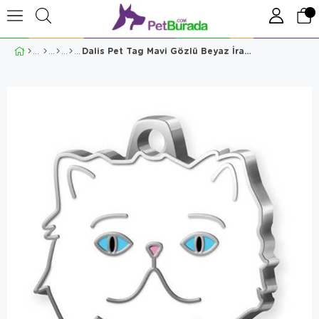
Dalis Pet Tag Mavi Gözlü Beyaz İran Kedisi Künyesi