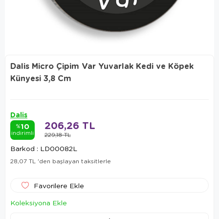
Dalis Micro Çipim Var Yuvarlak Kedi ve Köpek
Künyesi 3,8 Cm
Dalis
206,26 TL
10
%
indirimli
229,18 TL
Barkod
:
LD00082L
28,07 TL
'den başlayan taksitlerle
Favorilere Ekle
Koleksiyona Ekle