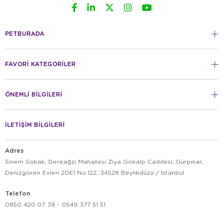
PETBURADA
FAVORİ KATEGORİLER
ÖNEMLİ BİLGİLERİ
İLETİŞİM BİLGİLERİ
Adres
Sinem Sokak, Dereağzı Mahallesi Ziya Gökalp Caddesi, Gürpınar,
Denizgören Evleri 2DE1 No:122, 34528 Beylikdüzü / İstanbul
Telefon
0850 420 07 38 - 0549 377 51 51