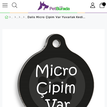
Dalis Micro Çipim Var Yuvarlak Kedi ve Köpek Künyesi 3,8 Cm