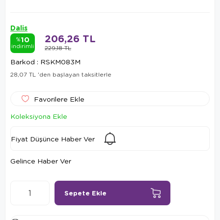
Dalis
206,26 TL
10
%
indirimli
229,18 TL
Barkod
:
RSKM083M
28,07 TL
'den başlayan taksitlerle
Favorilere Ekle
Koleksiyona Ekle
Fiyat Düşünce Haber Ver
Gelince Haber Ver