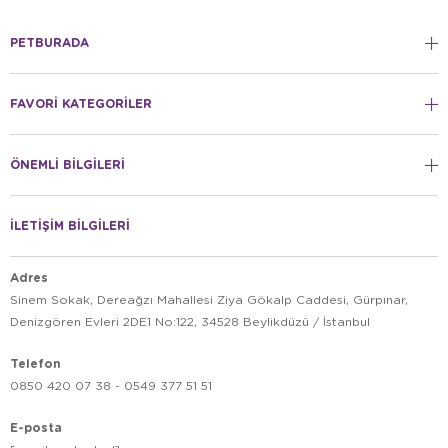
PETBURADA
FAVORİ KATEGORİLER
ÖNEMLİ BİLGİLERİ
İLETİŞİM BİLGİLERİ
Adres
Sinem Sokak, Dereağzı Mahallesi Ziya Gökalp Caddesi, Gürpınar,
Denizgören Evleri 2DE1 No:122, 34528 Beylikdüzü / İstanbul
Telefon
0850 420 07 38 - 0549 377 51 51
E-posta