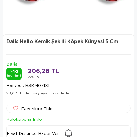
Dalis Hello Kemik Şekilli Köpek Künyesi 5 Cm
Dalis
206,26 TL
10
%
indirimli
229,18 TL
Barkod
:
RSKM071XL
28,07 TL
'den başlayan taksitlerle
Favorilere Ekle
Koleksiyona Ekle
Fiyat Düşünce Haber Ver