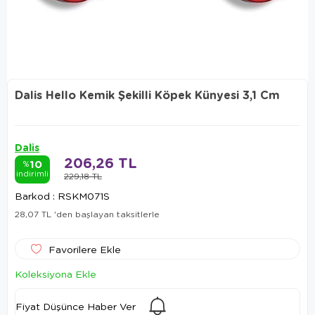
Dalis Hello Kemik Şekilli Köpek Künyesi 3,1 Cm
Dalis
206,26 TL
10
%
indirimli
229,18 TL
Barkod
:
RSKM071S
28,07 TL
'den başlayan taksitlerle
Favorilere Ekle
Koleksiyona Ekle
Fiyat Düşünce Haber Ver