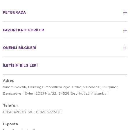
PETBURADA
FAVORİ KATEGORİLER
ÖNEMLİ BİLGİLERİ
İLETİŞİM BİLGİLERİ
Adres
Sinem Sokak, Dereağzı Mahallesi Ziya Gökalp Caddesi, Gürpınar,
Denizgören Evleri 2DE1 No:122, 34528 Beylikdüzü / İstanbul
Telefon
0850 420 07 38 - 0549 377 51 51
E-posta