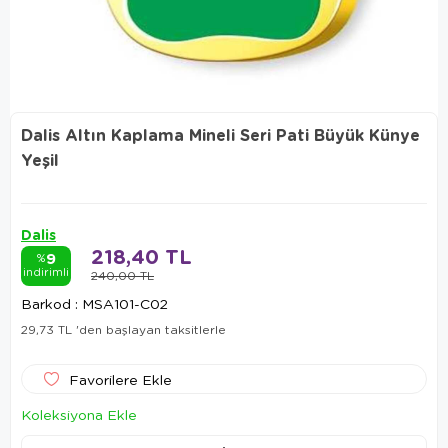
Dalis Altın Kaplama Mineli Seri Pati Büyük Künye
Yeşil
Dalis
218,40 TL
9
%
indirimli
240,00 TL
Barkod
:
MSA101-C02
29,73 TL
'den başlayan taksitlerle
Favorilere Ekle
Koleksiyona Ekle