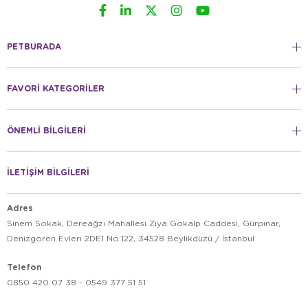
PETBURADA
FAVORİ KATEGORİLER
ÖNEMLİ BİLGİLERİ
İLETİŞİM BİLGİLERİ
Adres
Sinem Sokak, Dereağzı Mahallesi Ziya Gökalp Caddesi, Gürpınar,
Denizgören Evleri 2DE1 No:122, 34528 Beylikdüzü / İstanbul
Telefon
0850 420 07 38 - 0549 377 51 51