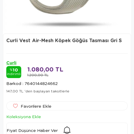
Curli Vest Air-Mesh Köpek Göğüs Tasması Gri S
Curli
1.080,00 TL
10
%
indirimli
1.200,00 TL
Barkod
:
7640144824662
147,00 TL
'den başlayan taksitlerle
Favorilere Ekle
Koleksiyona Ekle
Fiyat Düşünce Haber Ver