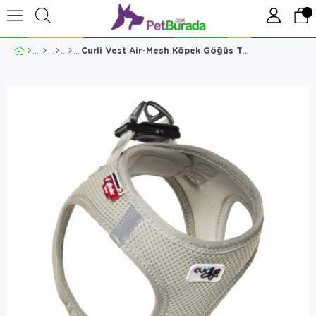
Curli Vest Air-Mesh Köpek Göğüs Tasması Gri S