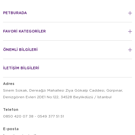
PETBURADA
FAVORİ KATEGORİLER
ÖNEMLİ BİLGİLERİ
İLETİŞİM BİLGİLERİ
Adres
Sinem Sokak, Dereağzı Mahallesi Ziya Gökalp Caddesi, Gürpınar,
Denizgören Evleri 2DE1 No:122, 34528 Beylikdüzü / İstanbul
Telefon
0850 420 07 38 - 0549 377 51 51
E-posta