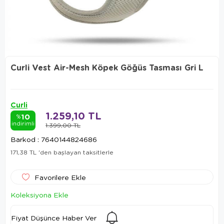
Curli Vest Air-Mesh Köpek Göğüs Tasması Gri L
Curli
1.259,10 TL
10
%
indirimli
1.399,00 TL
Barkod
:
7640144824686
171,38 TL
'den başlayan taksitlerle
Favorilere Ekle
Koleksiyona Ekle
Fiyat Düşünce Haber Ver