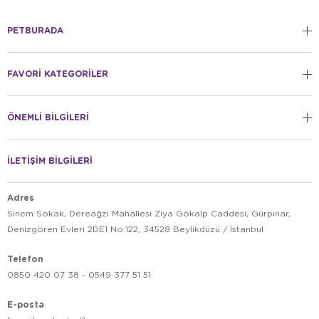
PETBURADA
FAVORİ KATEGORİLER
ÖNEMLİ BİLGİLERİ
İLETİŞİM BİLGİLERİ
Adres
Sinem Sokak, Dereağzı Mahallesi Ziya Gökalp Caddesi, Gürpınar,
Denizgören Evleri 2DE1 No:122, 34528 Beylikdüzü / İstanbul
Telefon
0850 420 07 38 - 0549 377 51 51
E-posta