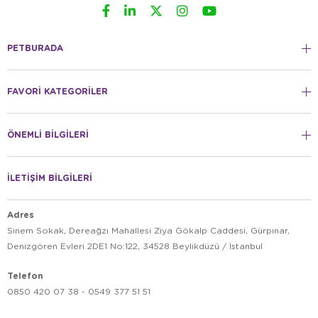
PETBURADA
FAVORİ KATEGORİLER
ÖNEMLİ BİLGİLERİ
İLETİŞİM BİLGİLERİ
Adres
Sinem Sokak, Dereağzı Mahallesi Ziya Gökalp Caddesi, Gürpınar,
Denizgören Evleri 2DE1 No:122, 34528 Beylikdüzü / İstanbul
Telefon
0850 420 07 38 - 0549 377 51 51