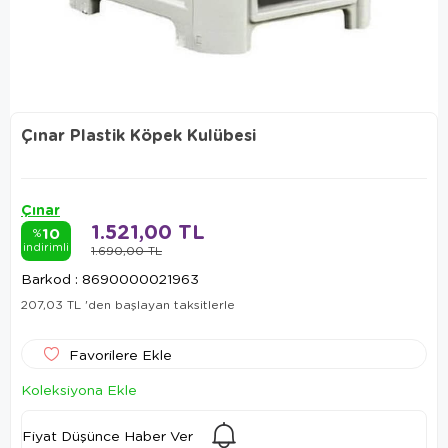
Çınar Plastik Köpek Kulübesi
Çınar
1.521,00 TL
10
%
indirimli
1.690,00 TL
Barkod
:
8690000021963
207,03 TL
'den başlayan taksitlerle
Favorilere Ekle
Koleksiyona Ekle
Fiyat Düşünce Haber Ver