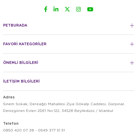
PETBURADA
FAVORİ KATEGORİLER
ÖNEMLİ BİLGİLERİ
İLETİŞİM BİLGİLERİ
Adres
Sinem Sokak, Dereağzı Mahallesi Ziya Gökalp Caddesi, Gürpınar,
Denizgören Evleri 2DE1 No:122, 34528 Beylikdüzü / İstanbul
Telefon
0850 420 07 38 - 0549 377 51 51