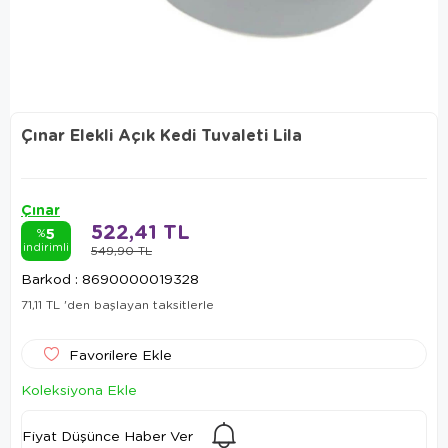
Çınar Elekli Açık Kedi Tuvaleti Lila
Çınar
522,41 TL
5
%
indirimli
549,90 TL
Barkod
:
8690000019328
71,11 TL
'den başlayan taksitlerle
Favorilere Ekle
Koleksiyona Ekle
Fiyat Düşünce Haber Ver