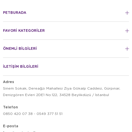
PETBURADA
FAVORİ KATEGORİLER
ÖNEMLİ BİLGİLERİ
İLETİŞİM BİLGİLERİ
Adres
Sinem Sokak, Dereağzı Mahallesi Ziya Gökalp Caddesi, Gürpınar,
Denizgören Evleri 2DE1 No:122, 34528 Beylikdüzü / İstanbul
Telefon
0850 420 07 38 - 0549 377 51 51
E-posta