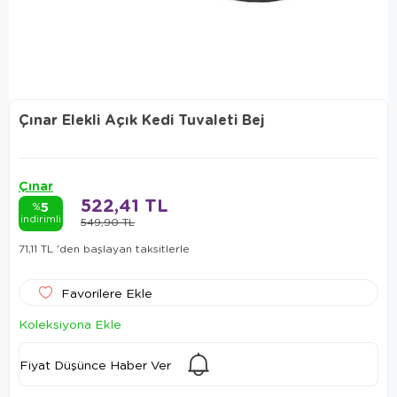
Çınar Elekli Açık Kedi Tuvaleti Bej
Çınar
522,41 TL
5
%
indirimli
549,90 TL
71,11 TL
'den başlayan taksitlerle
Favorilere Ekle
Koleksiyona Ekle
Fiyat Düşünce Haber Ver