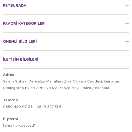
PETBURADA
FAVORİ KATEGORİLER
ÖNEMLİ BİLGİLERİ
İLETİŞİM BİLGİLERİ
Adres
Sinem Sokak, Dereağzı Mahallesi Ziya Gökalp Caddesi, Gürpınar,
Denizgören Evleri 2DE1 No:122, 34528 Beylikdüzü / İstanbul
Telefon
0850 420 07 38 - 0549 377 51 51
E-posta
[email protected]