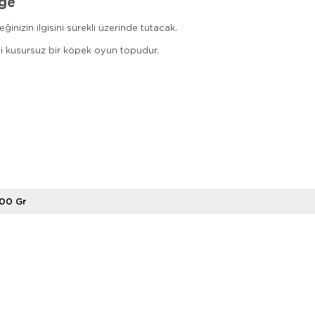
rge
peğinizin ilgisini sürekli üzerinde tutacak.
eti kusursuz bir köpek oyun topudur.
(gr)
00 Gr