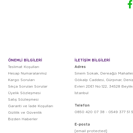
ÖNEMLİ BİLGİLERİ
İLETİŞİM BİLGİLERİ
Adres
Teslimat Koşulları
Hesap Numaralarımız
Sinem Sokak, Dereağzı Mahalles
Kargo Soruları
Gökalp Caddesi, Gürpınar, Deni
Sıkça Sorulan Sorular
Evleri 2DE1 No:122, 34528 Beyli
Üyelik Sözleşmesi
İstanbul
Satış Sözleşmesi
Telefon
Garanti ve İade Koşulları
0850 420 07 38 - 0549 377 51 5
Gizlilik ve Güvenlik
Bizden Haberler
E-posta
[email protected]