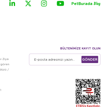
PetBurada
Blog
BÜLTENİMİZE KAYIT OLUN
i Ziya
GÖNDER
zgören
kdüzü /
1