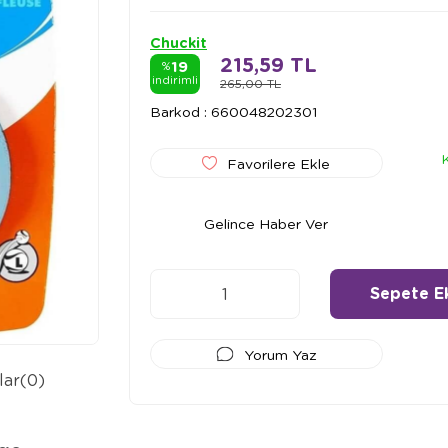
Chuckit
215,59 TL
19
%
indirimli
265,00 TL
Barkod
:
660048202301
Favorilere Ekle
Gelince Haber Ver
Yorum Yaz
lar
(0)
Ödeme Seçenekleri