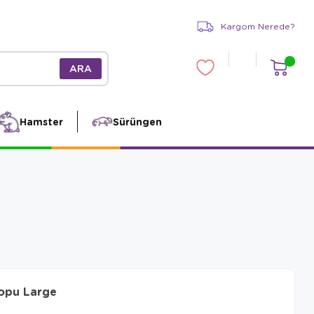
Kargom Nerede?
Hamster
Sürüngen
opu Large