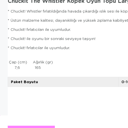
Chuckit The Whistler Köpek Oyun Topu La
* Chuckit! Whistler fırlatıldığında havada çıkardığı ıslık sesi ile kö
* Üstün malzeme kalitesi, dayanıklılığı ve yüksek zıplama kabiliy
* Chuckit! fırlatıcıları ile uyumludur.
* Chuckit! ile oyunu bir sonraki seviyeye taşıyın!
* Chuckit! fırlatıcılar ile uyumludur.
Çap (cm) Ağırlık 
7,6 165
Paket Boyutu
0-1