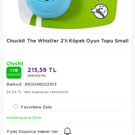
Chuckit The Whistler 2'li Köpek Oyun Topu Small
Chuckit
215,59 TL
19
%
indirimli
265,00 TL
Barkod
:
660048202103
29,34 TL
'den başlayan taksitlerle
Favorilere Ekle
Koleksiyona Ekle
Fiyat Düşünce Haber Ver