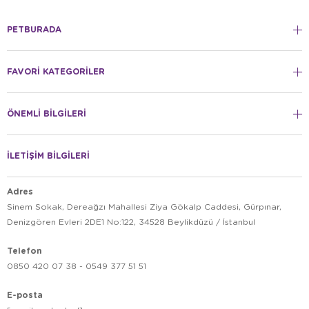
PETBURADA
FAVORİ KATEGORİLER
ÖNEMLİ BİLGİLERİ
İLETİŞİM BİLGİLERİ
Adres
Sinem Sokak, Dereağzı Mahallesi Ziya Gökalp Caddesi, Gürpınar,
Denizgören Evleri 2DE1 No:122, 34528 Beylikdüzü / İstanbul
Telefon
0850 420 07 38 - 0549 377 51 51
E-posta