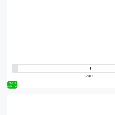
Adet
%10
i̇ndi̇ri̇mli̇