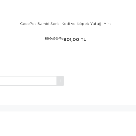
CecePet Bambi Serisi Kedi ve Köpek Yatağı Mint
890,00 TL
801,00 TL