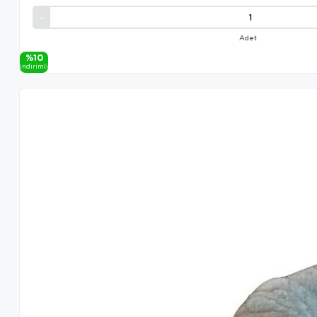
Adet
%10
i̇ndi̇ri̇mli̇