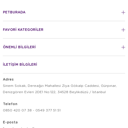
PETBURADA
FAVORİ KATEGORİLER
ÖNEMLİ BİLGİLERİ
İLETİŞİM BİLGİLERİ
Adres
Sinem Sokak, Dereağzı Mahallesi Ziya Gökalp Caddesi, Gürpınar,
Denizgören Evleri 2DE1 No:122, 34528 Beylikdüzü / İstanbul
Telefon
0850 420 07 38 - 0549 377 51 51
E-posta