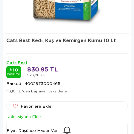
Cats Best Kedi, Kuş ve Kemirgen Kumu 10 Lt
Cats Best
830,95 TL
10
%
indirimli
923,28 TL
Barkod
:
4002973000465
113,10 TL
'den başlayan taksitlerle
Favorilere Ekle
Koleksiyona Ekle
Fiyat Düşünce Haber Ver