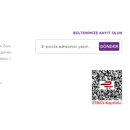
BÜLTENİMİZE KAYIT OLUN
i Ziya
GÖNDER
zgören
kdüzü /
1