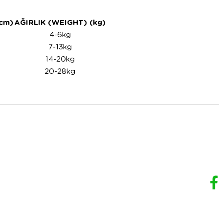
cm)
AĞIRLIK (WEIGHT) (kg)
4-6kg
7-13kg
14-20kg
20-28kg