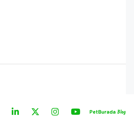
PetBurada
Blog