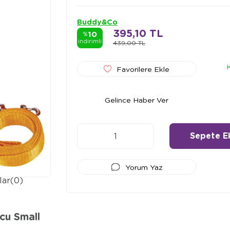
Buddy&Co
395,10 TL
10
%
indirimli
439,00 TL
Favorilere Ekle
Gelince Haber Ver
Yorum Yaz
lar
(0)
Ödeme Seçenekleri
cu Small