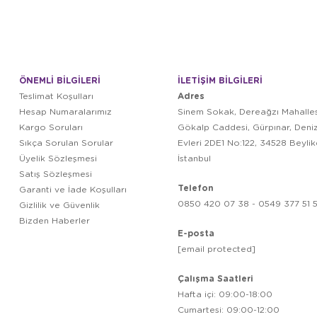
ÖNEMLİ BİLGİLERİ
İLETİŞİM BİLGİLERİ
Adres
Teslimat Koşulları
Hesap Numaralarımız
Sinem Sokak, Dereağzı Mahalles
Kargo Soruları
Gökalp Caddesi, Gürpınar, Deni
Sıkça Sorulan Sorular
Evleri 2DE1 No:122, 34528 Beyli
Üyelik Sözleşmesi
İstanbul
Satış Sözleşmesi
Telefon
Garanti ve İade Koşulları
0850 420 07 38 - 0549 377 51 5
Gizlilik ve Güvenlik
Bizden Haberler
E-posta
[email protected]
Çalışma Saatleri
Hafta içi: 09:00-18:00
Cumartesi: 09:00-12:00