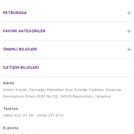
PETBURADA
FAVORİ KATEGORİLER
ÖNEMLİ BİLGİLERİ
İLETİŞİM BİLGİLERİ
Adres
Sinem Sokak, Dereağzı Mahallesi Ziya Gökalp Caddesi, Gürpınar,
Denizgören Evleri 2DE1 No:122, 34528 Beylikdüzü / İstanbul
Telefon
0850 420 07 38 - 0549 377 51 51
E-posta