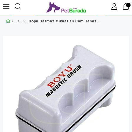
Boyu Batmaz Mıknatıslı Cam Temizleyici 10 cm