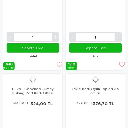
Sepete Ekle
Sepete Ekle
Adet
Adet
%10
%10
i̇ndi̇ri̇mli̇
i̇ndi̇ri̇mli̇
Duvo+ Coockoo Jumpy
Trixie Kedi Oyun Topları 3,5
Fishing Rod Kedi Oltası
cm 6lı
360,00 TL
324,00 TL
470,87 TL
376,70 TL