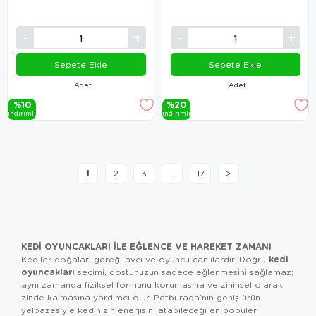
Sepete Ekle
Sepete Ekle
Adet
Adet
%10
%20
i̇ndi̇ri̇mli̇
i̇ndi̇ri̇mli̇
1
2
3
...
17
>
KEDI OYUNCAKLARI ILE EĞLENCE VE HAREKET ZAMANI
kedi
Kediler doğaları gereği avcı ve oyuncu canlılardır. Doğru
oyuncakları
seçimi, dostunuzun sadece eğlenmesini sağlamaz;
aynı zamanda fiziksel formunu korumasına ve zihinsel olarak
zinde kalmasına yardımcı olur. Petburada’nın geniş ürün
yelpazesiyle kedinizin enerjisini atabileceği en popüler