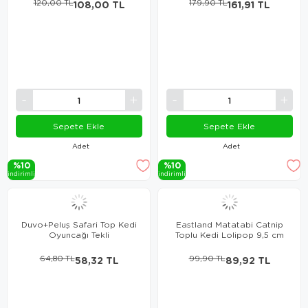
120,00 TL
108,00 TL
179,90 TL
161,91 TL
Sepete Ekle
Sepete Ekle
Adet
Adet
%10
%10
i̇ndi̇ri̇mli̇
i̇ndi̇ri̇mli̇
Duvo+Peluş Safari Top Kedi
Eastland Matatabi Catnip
Oyuncağı Tekli
Toplu Kedi Lolipop 9,5 cm
64,80 TL
58,32 TL
99,90 TL
89,92 TL