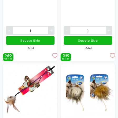
Sepete Ekle
Sepete Ekle
Adet
Adet
%10
%10
i̇ndi̇ri̇mli̇
i̇ndi̇ri̇mli̇