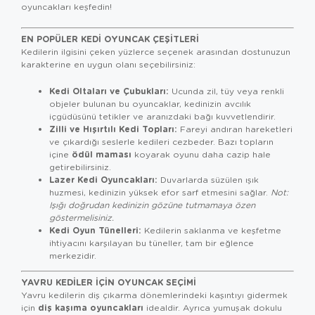
oyuncakları keşfedin!
EN POPÜLER KEDI OYUNCAK ÇEŞITLERI
Kedilerin ilgisini çeken yüzlerce seçenek arasından dostunuzun
karakterine en uygun olanı seçebilirsiniz:
Kedi Oltaları ve Çubukları:
Ucunda zil, tüy veya renkli
objeler bulunan bu oyuncaklar, kedinizin avcılık
içgüdüsünü tetikler ve aranızdaki bağı kuvvetlendirir.
Zilli ve Hışırtılı Kedi Topları:
Fareyi andıran hareketleri
ve çıkardığı seslerle kedileri cezbeder. Bazı topların
ödül maması
içine
koyarak oyunu daha cazip hale
getirebilirsiniz.
Lazer Kedi Oyuncakları:
Duvarlarda süzülen ışık
huzmesi, kedinizin yüksek efor sarf etmesini sağlar.
Not:
Işığı doğrudan kedinizin gözüne tutmamaya özen
göstermelisiniz.
Kedi Oyun Tünelleri:
Kedilerin saklanma ve keşfetme
ihtiyacını karşılayan bu tüneller, tam bir eğlence
merkezidir.
YAVRU KEDILER İÇIN OYUNCAK SEÇIMI
Yavru kedilerin diş çıkarma dönemlerindeki kaşıntıyı gidermek
diş kaşıma oyuncakları
için
idealdir. Ayrıca yumuşak dokulu