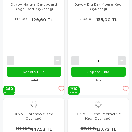
Duvo+ Nature Cardboard
Duvo+ Big Ear Mouse Kedi
Doğal Kedi Oyuncağı
Oyuncağı
144,00 TL
129,60 TL
150,00 TL
135,00 TL
Sepete Ekle
Sepete Ekle
Adet
Adet
%10
%10
i̇ndi̇ri̇mli̇
i̇ndi̇ri̇mli̇
Duvo+ Farandole Kedi
Duvo+ Pluche İnteractive
Oyuncağı
Kedi Oyuncağı
163,92 TL
147,53 TL
153,02 TL
137,72 TL