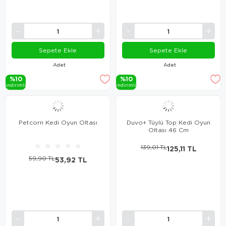
Sepete Ekle
Sepete Ekle
Adet
Adet
%10
%10
i̇ndi̇ri̇mli̇
i̇ndi̇ri̇mli̇
Petcorn Kedi Oyun Oltası
Duvo+ Tüylü Top Kedi Oyun
Oltası 46 Cm
★
★
★
★
★
139,01 TL
125,11 TL
59,90 TL
53,92 TL