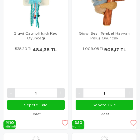
Gigwi Catnipli Işıklı Kedi
Gigwi Sesli Tembel Hayvan
Oyuncağı
Peluş Oyuncak
538,20 TL
484,38 TL
1.009,08 TL
908,17 TL
Sepete Ekle
Sepete Ekle
Adet
Adet
%10
%10
i̇ndi̇ri̇mli̇
i̇ndi̇ri̇mli̇