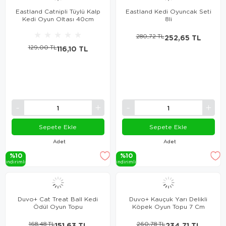
Eastland Catnipli Tüylü Kalp
Eastland Kedi Oyuncak Seti
Kedi Oyun Oltası 40cm
8li
★
★
★
★
★
280,72 TL
252,65 TL
129,00 TL
116,10 TL
Sepete Ekle
Sepete Ekle
Adet
Adet
%10
%10
i̇ndi̇ri̇mli̇
i̇ndi̇ri̇mli̇
Duvo+ Cat Treat Ball Kedi
Duvo+ Kauçuk Yarı Delikli
Ödül Oyun Topu
Köpek Oyun Topu 7 Cm
168,48 TL
151,63 TL
260,78 TL
234,71 TL