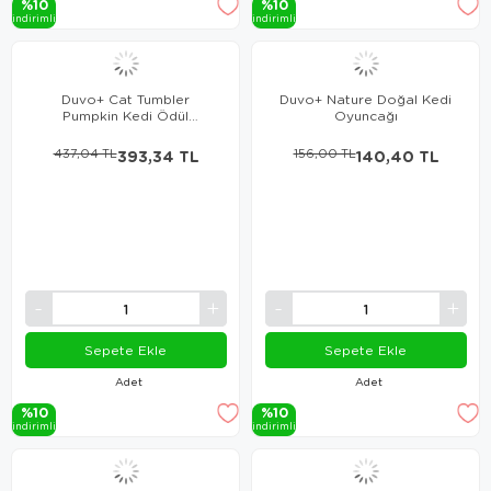
%10
%10
i̇ndi̇ri̇mli̇
i̇ndi̇ri̇mli̇
Duvo+ Cat Tumbler
Duvo+ Nature Doğal Kedi
Pumpkin Kedi Ödül
Oyuncağı
Oyuncağı
437,04 TL
393,34 TL
156,00 TL
140,40 TL
Sepete Ekle
Sepete Ekle
Adet
Adet
%10
%10
i̇ndi̇ri̇mli̇
i̇ndi̇ri̇mli̇