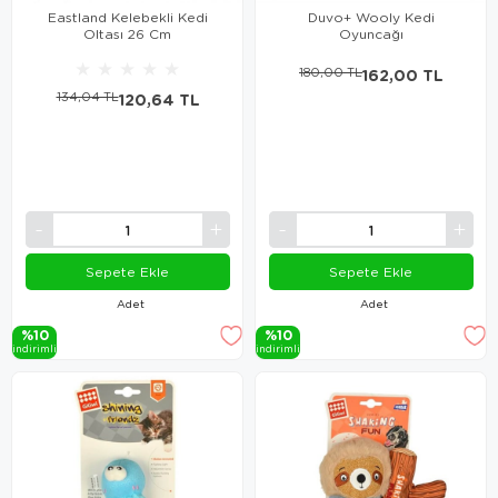
Eastland Kelebekli Kedi
Duvo+ Wooly Kedi
Oltası 26 Cm
Oyuncağı
★
★
★
★
★
180,00 TL
162,00 TL
134,04 TL
120,64 TL
Sepete Ekle
Sepete Ekle
Adet
Adet
%10
%10
i̇ndi̇ri̇mli̇
i̇ndi̇ri̇mli̇