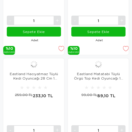
Sepete Ekle
Sepete Ekle
Adet
Adet
%10
%10
i̇ndi̇ri̇mli̇
i̇ndi̇ri̇mli̇
Eastland Hacıyatmaz Tüylü
Eastland Matatabi Tüylü
Kedi Oyuncağı 28 Cm 1
Örgü Top Kedi Oyuncağı 19
Adet
cm
★
★
★
★
★
★
★
★
★
★
259,00 TL
233,10 TL
99,00 TL
89,10 TL