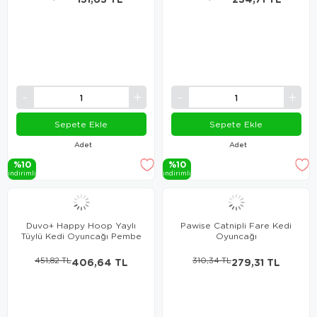
Sepete Ekle
Sepete Ekle
Adet
Adet
%10
%10
i̇ndi̇ri̇mli̇
i̇ndi̇ri̇mli̇
Duvo+ Happy Hoop Yaylı
Pawise Catnipli Fare Kedi
Tüylü Kedi Oyuncağı Pembe
Oyuncağı
451,82 TL
406,64 TL
310,34 TL
279,31 TL