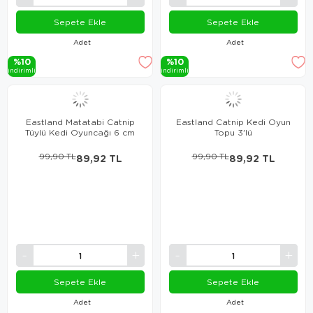
Sepete Ekle
Sepete Ekle
Adet
Adet
%10
%10
i̇ndi̇ri̇mli̇
i̇ndi̇ri̇mli̇
Eastland Matatabi Catnip
Eastland Catnip Kedi Oyun
Tüylü Kedi Oyuncağı 6 cm
Topu 3'lü
99,90 TL
89,92 TL
99,90 TL
89,92 TL
Sepete Ekle
Sepete Ekle
Adet
Adet