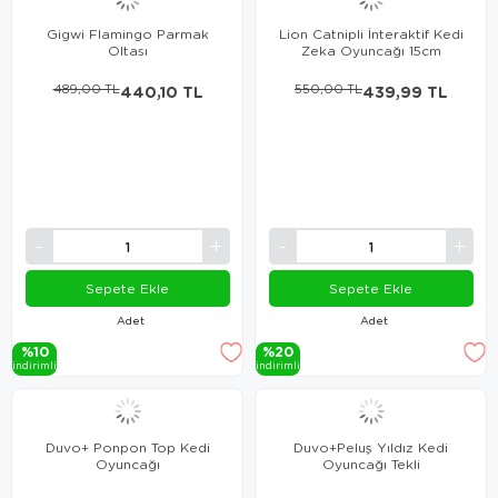
Gigwi Flamingo Parmak
Lion Catnipli İnteraktif Kedi
Oltası
Zeka Oyuncağı 15cm
489,00 TL
440,10 TL
550,00 TL
439,99 TL
Sepete Ekle
Sepete Ekle
Adet
Adet
%10
%20
i̇ndi̇ri̇mli̇
i̇ndi̇ri̇mli̇
Duvo+ Ponpon Top Kedi
Duvo+Peluş Yıldız Kedi
Oyuncağı
Oyuncağı Tekli