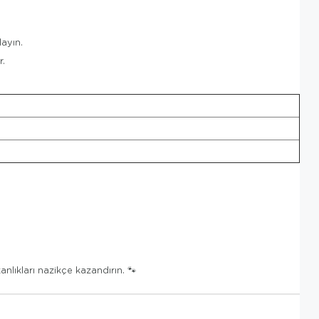
ayın.
r.
nlıkları nazikçe kazandırın. 🐾