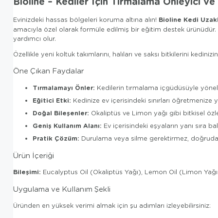
Bioline – Kediler İçin Tırmalama Önleyici ve
Bioline Kedi Uzakl
Evinizdeki hassas bölgeleri koruma altına alın!
amacıyla özel olarak formüle edilmiş bir eğitim destek ürünüdür.
yardımcı olur.
Özellikle yeni koltuk takımlarını, halıları ve saksı bitkilerini kedin
Öne Çıkan Faydalar
Tırmalamayı Önler:
Kedilerin tırmalama içgüdüsüyle yöneldiğ
Eğitici Etki:
Kedinize ev içerisindeki sınırları öğretmenize y
Doğal Bileşenler:
Okaliptüs ve Limon yağı gibi bitkisel özle
Geniş Kullanım Alanı:
Ev içerisindeki eşyaların yanı sıra bal
Pratik Çözüm:
Durulama veya silme gerektirmez, doğrudan
Ürün İçeriği
Bileşimi:
Eucalyptus Oil (Okaliptüs Yağı), Lemon Oil (Limon Yağı
Uygulama ve Kullanım Şekli
Üründen en yüksek verimi almak için şu adımları izleyebilirsiniz: