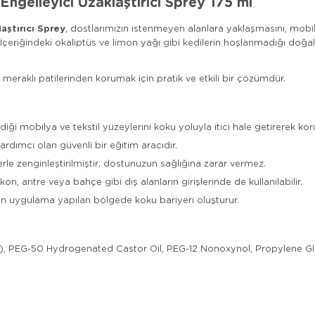
 Engelleyici Uzaklaştırıcı Sprey 175 ml
aştırıcı Sprey
, dostlarımızın istenmeyen alanlara yaklaşmasını, mobi
 İçeriğindeki okaliptüs ve limon yağı gibi kedilerin hoşlanmadığı doğ
izin meraklı patilerinden korumak için pratik ve etkili bir çözümdür.
i mobilya ve tekstil yüzeylerini koku yoluyla itici hale getirerek koru
ardımcı olan güvenli bir eğitim aracıdır.
rle zenginleştirilmiştir; dostunuzun sağlığına zarar vermez.
kon, antre veya bahçe gibi dış alanların girişlerinde de kullanılabilir.
 uygulama yapılan bölgede koku bariyeri oluşturur.
), PEG-50 Hydrogenated Castor Oil, PEG-12 Nonoxynol, Propylene Gly