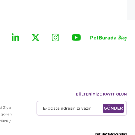
PetBurada
Blog
BÜLTENİMİZE KAYIT OLUN
i Ziya
GÖNDER
zgören
kdüzü /