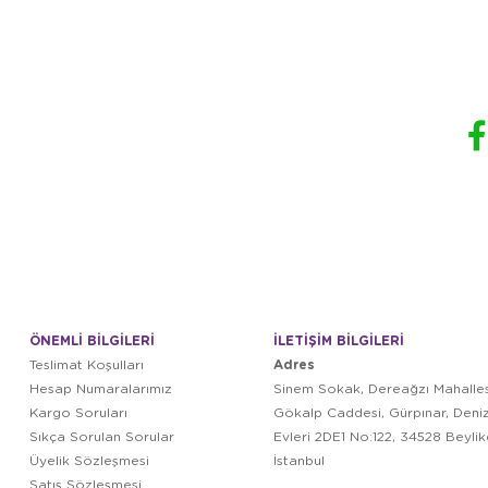
ÖNEMLİ BİLGİLERİ
İLETİŞİM BİLGİLERİ
Adres
Teslimat Koşulları
Hesap Numaralarımız
Sinem Sokak, Dereağzı Mahalles
Kargo Soruları
Gökalp Caddesi, Gürpınar, Deni
Sıkça Sorulan Sorular
Evleri 2DE1 No:122, 34528 Beyli
Üyelik Sözleşmesi
İstanbul
Satış Sözleşmesi