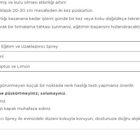
ve kuru olması etkinliği artırır.
aklaşık 20-30 cm mesafeden iki kez püskürtün.
ğı kazanana kadar işlemi günde bir kez veya koku dağıldıkça tekrarl
arak bir tırmalama tahtası sunmanız, eğitimin başarısını hızlandıracaktı
 Eğitim ve Uzaklaştırıcı Sprey
ml
iptüs ve Limon
rünmeyen küçük bir noktada renk haslığı testi yapmanız önerilir.
ne püskürtmeyiniz; solumayınız.
nız.
ı kapalı muhafaza ediniz.
ıcı Sprey ile evinizdeki düzeni kokuyla koruyun, dostunuza doğru alışka