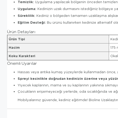
Temizlik:
Uygulama yapılacak bölgenin önceden temizlenmiş 
Uygulama:
Kedinizin uzak durmasını istediğiniz bölgeye y
Süreklilik:
Kediniz o bölgeden tamamen uzaklaşma alışkanlı
Eğitim Desteği:
Bu ürünü kullanırken kedinize alternatif ol
Ürün Detayları
Ürün Tipi
Kedi
Hacim
175 
Koku Karakteri
Okal
Önemli Uyarılar
Hassas veya antika kumaş yüzeylerde kullanmadan önce, gö
Spreyi kesinlikle doğrudan kedinizin üzerine veya yüzü
Yiyecek kaplarının, mama ve su kaplarının yakınına sıkmayı
Çocukların erişemeyeceği yerlerde, oda sıcaklığında ve ağz
Mobilyalarınız güvende, kediniz eğitimde! Bioline Uzaklaştır