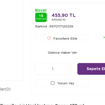
Biovet
455,90 TL
5
%
indirimli
479,90 TL
Barkod
:
6970117120226
Favorilere Ekle
Gelince Haber Ver
Yorum Yaz
lar
(0)
Ödeme Seçenekleri