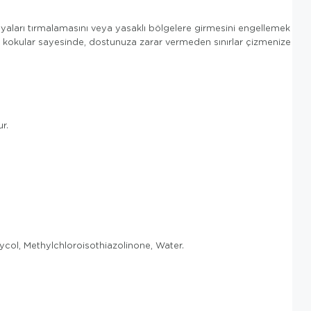
lyaları tırmalamasını veya yasaklı bölgelere girmesini engellemek
al kokular sayesinde, dostunuza zarar vermeden sınırlar çizmenize
r.
col, Methylchloroisothiazolinone, Water.