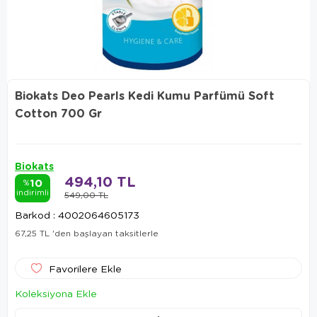
Biokats Deo Pearls Kedi Kumu Parfümü Soft
Cotton 700 Gr
Biokats
494,10 TL
10
%
indirimli
549,00 TL
Barkod
:
4002064605173
67,25 TL
'den başlayan taksitlerle
Favorilere Ekle
Koleksiyona Ekle