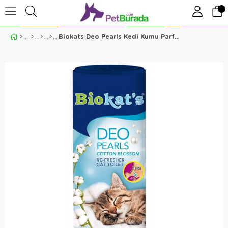
Biokats Deo Pearls Kedi Kumu Parfümü Soft Cotton 700 Gr