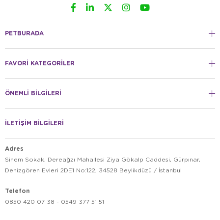
PETBURADA
FAVORİ KATEGORİLER
ÖNEMLİ BİLGİLERİ
İLETİŞİM BİLGİLERİ
Adres
Sinem Sokak, Dereağzı Mahallesi Ziya Gökalp Caddesi, Gürpınar,
Denizgören Evleri 2DE1 No:122, 34528 Beylikdüzü / İstanbul
Telefon
0850 420 07 38 - 0549 377 51 51