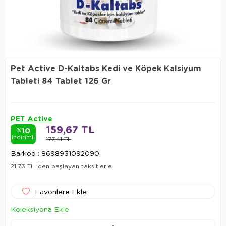
Pet Active D-Kaltabs Kedi ve Köpek Kalsiyum
Tableti 84 Tablet 126 Gr
PET Active
159,67 TL
10
%
indirimli
177,41 TL
Barkod
:
8698931092090
21,73 TL
'den başlayan taksitlerle
Favorilere Ekle
Koleksiyona Ekle