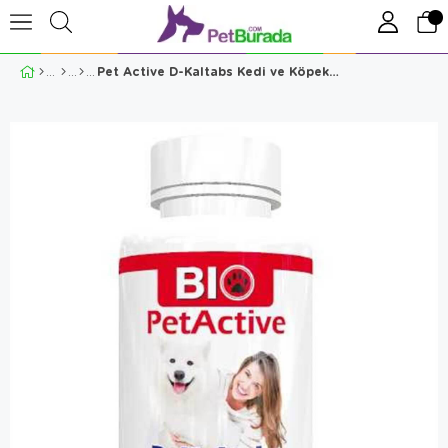
Pet Active D-Kaltabs Kedi ve Köpek Kalsiyum Tableti 84 Tablet 126 Gr