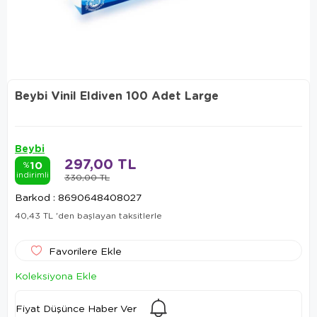
Beybi Vinil Eldiven 100 Adet Large
Beybi
297,00 TL
10
%
indirimli
330,00 TL
Barkod
:
8690648408027
40,43 TL
'den başlayan taksitlerle
Favorilere Ekle
Koleksiyona Ekle
Fiyat Düşünce Haber Ver