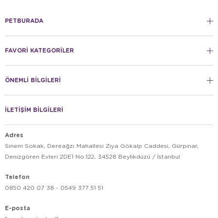
PETBURADA
FAVORİ KATEGORİLER
ÖNEMLİ BİLGİLERİ
İLETİŞİM BİLGİLERİ
Adres
Sinem Sokak, Dereağzı Mahallesi Ziya Gökalp Caddesi, Gürpınar,
Denizgören Evleri 2DE1 No:122, 34528 Beylikdüzü / İstanbul
Telefon
0850 420 07 38 - 0549 377 51 51
E-posta