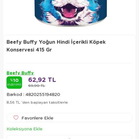
Beefy Buffy Yoğun Hindi İçerikli Köpek
Konservesi 415 Gr
Beefy Buffy
62,92 TL
10
%
indirimli
69,90 TL
Barkod
:
4820255194820
8,56 TL
'den başlayan taksitlerle
Favorilere Ekle
Koleksiyona Ekle