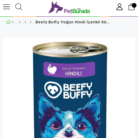
Beefy Buffy Yoğun Hindi İçerikli Köpek Konservesi 415 Gr