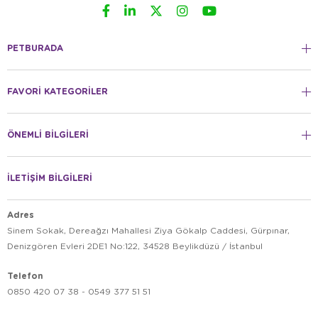
PETBURADA
FAVORİ KATEGORİLER
ÖNEMLİ BİLGİLERİ
İLETİŞİM BİLGİLERİ
Adres
Sinem Sokak, Dereağzı Mahallesi Ziya Gökalp Caddesi, Gürpınar,
Denizgören Evleri 2DE1 No:122, 34528 Beylikdüzü / İstanbul
Telefon
0850 420 07 38 - 0549 377 51 51