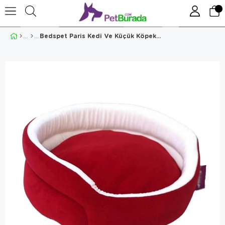
Bedspet Paris Kedi Ve Küçük Köpek Yatağı No:1 Kırmızı