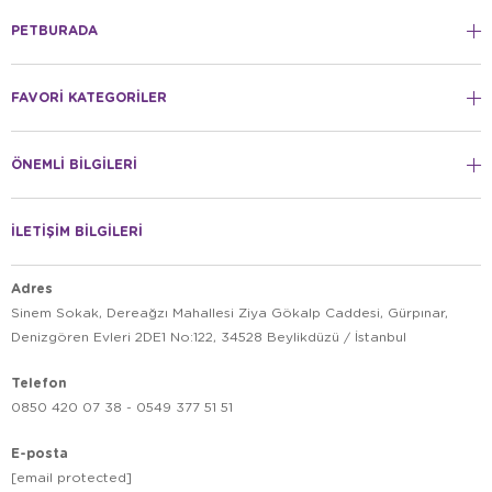
PETBURADA
FAVORİ KATEGORİLER
ÖNEMLİ BİLGİLERİ
İLETİŞİM BİLGİLERİ
Adres
Sinem Sokak, Dereağzı Mahallesi Ziya Gökalp Caddesi, Gürpınar,
Denizgören Evleri 2DE1 No:122, 34528 Beylikdüzü / İstanbul
Telefon
0850 420 07 38 - 0549 377 51 51
E-posta
[email protected]