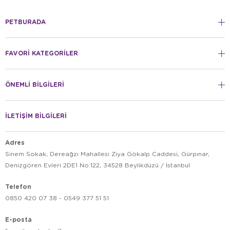
PETBURADA
FAVORİ KATEGORİLER
ÖNEMLİ BİLGİLERİ
İLETİŞİM BİLGİLERİ
Adres
Sinem Sokak, Dereağzı Mahallesi Ziya Gökalp Caddesi, Gürpınar,
Denizgören Evleri 2DE1 No:122, 34528 Beylikdüzü / İstanbul
Telefon
0850 420 07 38 - 0549 377 51 51
E-posta