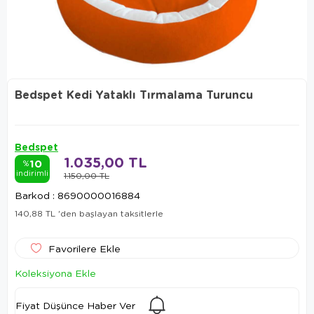
Bedspet Kedi Yataklı Tırmalama Turuncu
Bedspet
1.035,00 TL
10
%
indirimli
1.150,00 TL
Barkod
:
8690000016884
140,88 TL
'den başlayan taksitlerle
Favorilere Ekle
Koleksiyona Ekle
Fiyat Düşünce Haber Ver