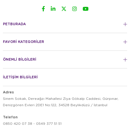
PETBURADA
FAVORİ KATEGORİLER
ÖNEMLİ BİLGİLERİ
İLETİŞİM BİLGİLERİ
Adres
Sinem Sokak, Dereağzı Mahallesi Ziya Gökalp Caddesi, Gürpınar,
Denizgören Evleri 2DE1 No:122, 34528 Beylikdüzü / İstanbul
Telefon
0850 420 07 38 - 0549 377 51 51