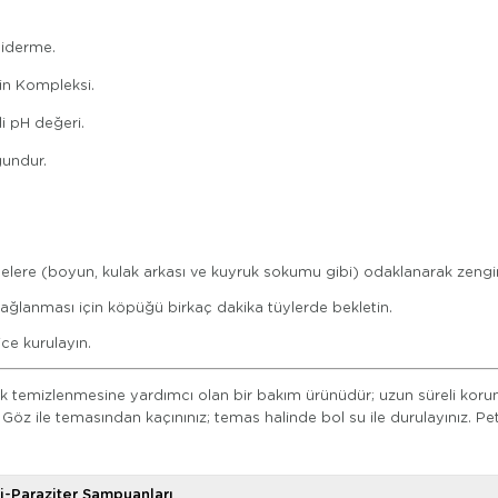
giderme.
in Kompleksi.
i pH değeri.
gundur.
elere (boyun, kulak arkası ve kuyruk sokumu gibi) odaklanarak zengin
m sağlanması için köpüğü birkaç dakika tüylerde bekletin.
ce kurulayın.
rak temizlenmesine yardımcı olan bir bakım ürünüdür; uzun süreli koru
ir. Göz ile temasından kaçınınız; temas halinde bol su ile durulayınız
i-Paraziter Şampuanları