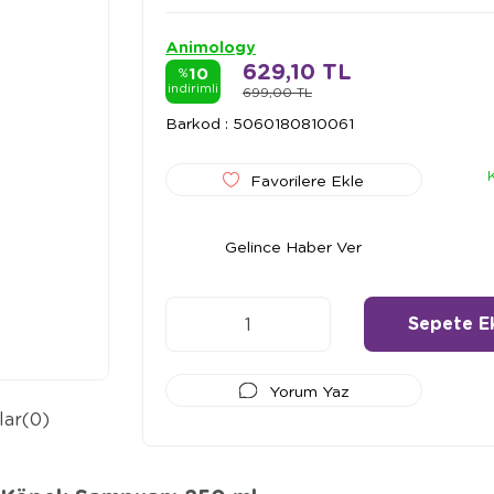
Animology
629,10 TL
10
%
indirimli
699,00 TL
Barkod
:
5060180810061
Favorilere Ekle
Gelince Haber Ver
Yorum Yaz
lar
(0)
Ödeme Seçenekleri