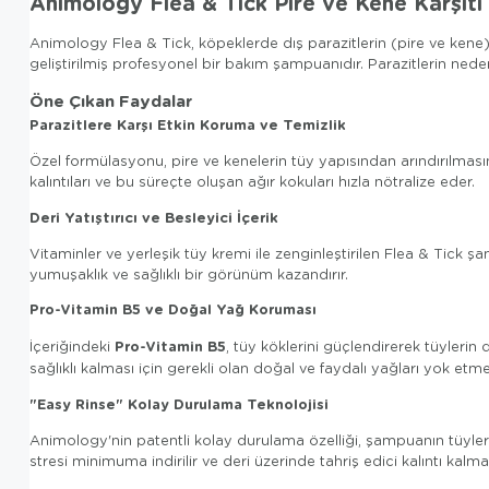
Animology Flea & Tick Pire ve Kene Karşıt
Animology Flea & Tick, köpeklerde dış parazitlerin (pire ve kene)
geliştirilmiş profesyonel bir bakım şampuanıdır. Parazitlerin neden
Öne Çıkan Faydalar
Parazitlere Karşı Etkin Koruma ve Temizlik
Özel formülasyonu, pire ve kenelerin tüy yapısından arındırılmasını ko
kalıntıları ve bu süreçte oluşan ağır kokuları hızla nötralize eder.
Deri Yatıştırıcı ve Besleyici İçerik
Vitaminler ve yerleşik tüy kremi ile zenginleştirilen Flea & Tick şa
yumuşaklık ve sağlıklı bir görünüm kazandırır.
Pro-Vitamin B5 ve Doğal Yağ Koruması
Pro-Vitamin B5
İçeriğindeki
, tüy köklerini güçlendirerek tüylerin
sağlıklı kalması için gerekli olan doğal ve faydalı yağları yok etme
"Easy Rinse" Kolay Durulama Teknolojisi
Animology'nin patentli kolay durulama özelliği, şampuanın tüyler
stresi minimuma indirilir ve deri üzerinde tahriş edici kalıntı kalma