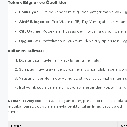
Teknik Bilgiler ve Özellikler
Fonksiyon:
Pire ve kene temizliği, deri yatıştırma ve koku 
Aktif Bileşenler:
Pro-Vitamin B5, Tüy Yumuşatıcılar, Vitam
Cilt Uyumu:
Köpeklerin hassas deri florasına uygun dengel
Uygunluk:
6 haftalıktan büyük tüm ırk ve tüy tipleri için uy
Kullanım Talimatı
Dostunuzun tüylerini ılık suyla tamamen ıslatın.
Şampuanı uygulayın ve parazitlerin yoğun olabileceği bölg
Yatıştırıcı içeriklerin deriye nüfuz etmesi ve temizliğin ta
Bol ve ılık suyla tamamen durulayın, ardından köpeğinizi iyi
Uzman Tavsiyesi:
Flea & Tick şampuan, parazitlerin fiziksel ola
medikal parazit uygulamalarıyla birlikte kullanılması tavsiye edil
sunun.
Çeşit
Ant