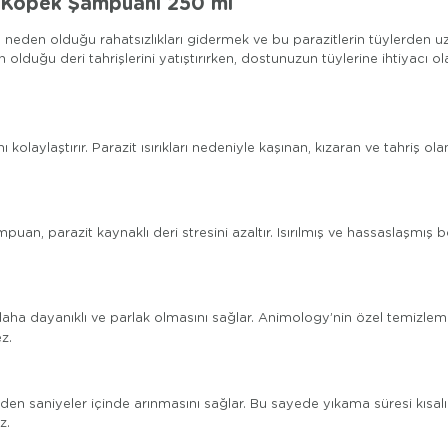
ı Köpek Şampuanı 250 ml
 neden olduğu rahatsızlıkları gidermek ve bu parazitlerin tüylerden u
 olduğu deri tahrişlerini yatıştırırken, dostunuzun tüylerine ihtiyacı o
laylaştırır. Parazit ısırıkları nedeniyle kaşınan, kızaran ve tahriş olan 
mpuan, parazit kaynaklı deri stresini azaltır. Isırılmış ve hassaslaşmış 
 daha dayanıklı ve parlak olmasını sağlar. Animology’nin özel temizleme 
z.
den saniyeler içinde arınmasını sağlar. Bu sayede yıkama süresi kısa
z.