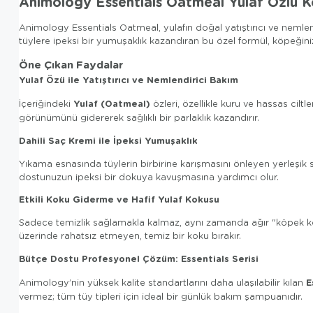
Animology Essentials Oatmeal Yulaf Özlü 
Animology Essentials Oatmeal, yulafın doğal yatıştırıcı ve nemlend
tüylere ipeksi bir yumuşaklık kazandıran bu özel formül, köpeğinizi
Öne Çıkan Faydalar
Yulaf Özü ile Yatıştırıcı ve Nemlendirici Bakım
Yulaf (Oatmeal)
İçeriğindeki
özleri, özellikle kuru ve hassas cilt
görünümünü gidererek sağlıklı bir parlaklık kazandırır.
Dahili Saç Kremi ile İpeksi Yumuşaklık
Yıkama esnasında tüylerin birbirine karışmasını önleyen yerleşik s
dostunuzun ipeksi bir dokuya kavuşmasına yardımcı olur.
Etkili Koku Giderme ve Hafif Yulaf Kokusu
Sadece temizlik sağlamakla kalmaz, aynı zamanda ağır "köpek kok
üzerinde rahatsız etmeyen, temiz bir koku bırakır.
Bütçe Dostu Profesyonel Çözüm: Essentials Serisi
E
Animology’nin yüksek kalite standartlarını daha ulaşılabilir kılan
vermez; tüm tüy tipleri için ideal bir günlük bakım şampuanıdır.