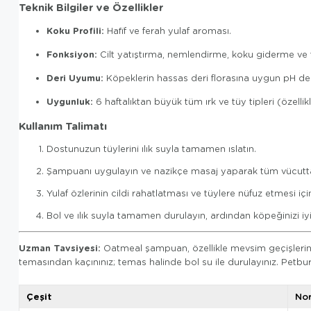
Teknik Bilgiler ve Özellikler
Koku Profili:
Hafif ve ferah yulaf aroması.
Fonksiyon:
Cilt yatıştırma, nemlendirme, koku giderme v
Deri Uyumu:
Köpeklerin hassas deri florasına uygun pH den
Uygunluk:
6 haftalıktan büyük tüm ırk ve tüy tipleri (özellik
Kullanım Talimatı
Dostunuzun tüylerini ılık suyla tamamen ıslatın.
Şampuanı uygulayın ve nazikçe masaj yaparak tüm vücutta
Yulaf özlerinin cildi rahatlatması ve tüylere nüfuz etmesi i
Bol ve ılık suyla tamamen durulayın, ardından köpeğinizi iyi
Uzman Tavsiyesi:
Oatmeal şampuan, özellikle mevsim geçişlerind
temasından kaçınınız; temas halinde bol su ile durulayınız. Petb
Çeşit
No