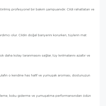
tirilmiş profesyonel bir bakım şampuanıdır. Cildi rahatlatan ve
rdımcı olur. Cildin doğal bariyerini korurken, tüylerin mat
k daha kolay taranmasını sağlar, tüy kırılmalarını azaltır ve
Yulafın o kendine has hafif ve yumuşak aroması, dostunuzun
emizleme, koku giderme ve yumuşatma performansından ödün