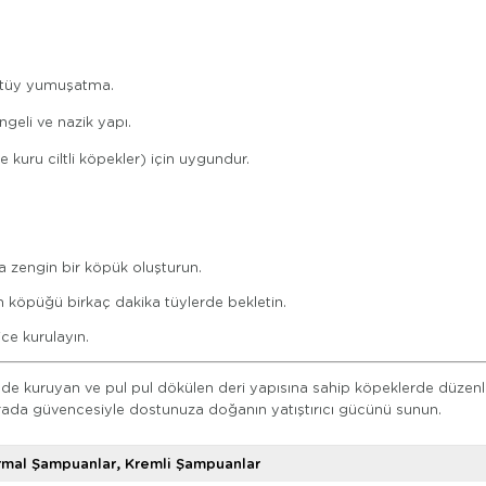
e tüy yumuşatma.
geli ve nazik yapı.
le kuru ciltli köpekler) için uygundur.
 zengin bir köpük oluşturun.
çin köpüğü birkaç dakika tüylerde bekletin.
ce kurulayın.
e kuruyan ve pul pul dökülen deri yapısına sahip köpeklerde düzenli 
urada güvencesiyle dostunuza doğanın yatıştırıcı gücünü sunun.
rmal Şampuanlar
Kremli Şampuanlar