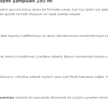
Köpek Şampuanı 250 ml
irici gücünü bütçe dostu bir formülle sunan, tüm tüy tipleri için geliş
n günlük temizlik ihtiyacını en nazik şekilde karşılar.
lerdeki kaşıntıyı hafifletmeye ve deriyi derinlemesine nemlendirmeye ya
aç kremi (conditioner) içeriğine sahiptir. Banyo sonrasında tüylerin ço
usunu" nötralize ederek tüylerin uzun süre ferah kalmasını sağlar. 
ssentials
serisinin bir parçasıdır. Ekonomik bir çözüm sunarken t