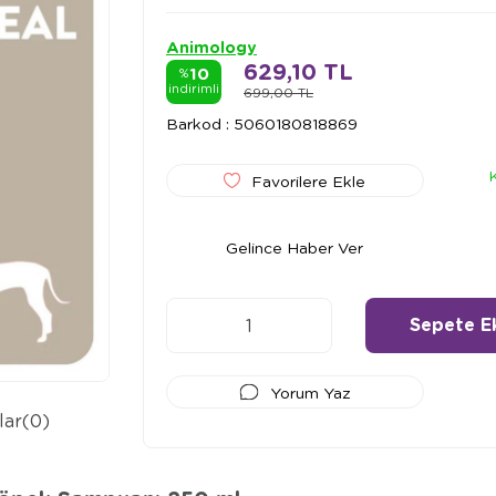
Animology
629,10 TL
10
%
indirimli
699,00 TL
Barkod
:
5060180818869
Favorilere Ekle
Gelince Haber Ver
Yorum Yaz
lar
(0)
Ödeme Seçenekleri