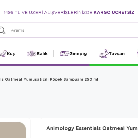
1499 TL VE ÜZERİ ALIŞVERİŞLERİNİZDE
KARGO ÜCRETSİZ
Kuş
Balık
Ginepig
Tavşan
ls Oatmeal Yumuşatıcılı Köpek Şampuanı 250 ml
Animology Essentials Oatmeal Yum