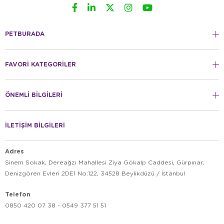
PETBURADA
FAVORİ KATEGORİLER
ÖNEMLİ BİLGİLERİ
İLETİŞİM BİLGİLERİ
Adres
Sinem Sokak, Dereağzı Mahallesi Ziya Gökalp Caddesi, Gürpınar,
Denizgören Evleri 2DE1 No:122, 34528 Beylikdüzü / İstanbul
Telefon
0850 420 07 38 - 0549 377 51 51