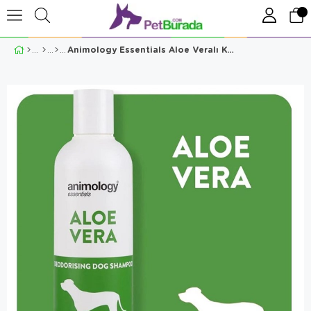
Animology Essentials Aloe Veralı Köpek Şampuanı 250 ml