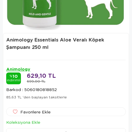
Animology Essentials Aloe Veralı Köpek
Şampuanı 250 ml
Animology
629,10 TL
10
%
indirimli
699,00 TL
Barkod
:
5060180818852
85,63 TL
'den başlayan taksitlerle
Favorilere Ekle
Koleksiyona Ekle