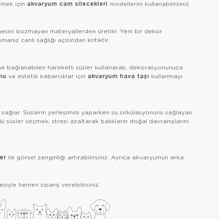
akvaryum cam silecekleri
emek için
modellerini kullanabilirsiniz.
sini bozmayan materyallerden üretilir. Yeni bir dekor
anız canlı sağlığı açısından kritiktir.
e bağlanabilen hareketli süsler kullanarak, dekorasyonunuza
mu
akvaryum hava taşı
ve estetik kabarcıklar için
kullanmayı
sağlar. Süslerin yerleşimini yaparken su sirkülasyonunu sağlayan
süsler seçmek, stresi azaltarak balıkların doğal davranışlarını
er
ile görsel zenginliği artırabilirsiniz. Ayrıca akvaryumun arka
iyle hemen sipariş verebilirsiniz.