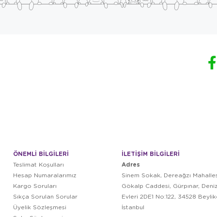
ÖNEMLİ BİLGİLERİ
İLETİŞİM BİLGİLERİ
Adres
Teslimat Koşulları
Hesap Numaralarımız
Sinem Sokak, Dereağzı Mahalles
Kargo Soruları
Gökalp Caddesi, Gürpınar, Deni
Sıkça Sorulan Sorular
Evleri 2DE1 No:122, 34528 Beyli
Üyelik Sözleşmesi
İstanbul