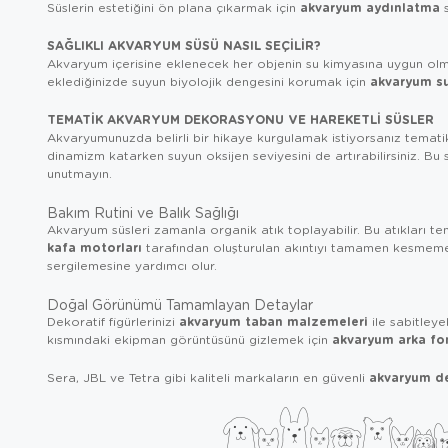
akvaryum aydınlatma
Süslerin estetiğini ön plana çıkarmak için
s
SAĞLIKLI AKVARYUM SÜSÜ NASIL SEÇILIR?
Akvaryum içerisine eklenecek her objenin su kimyasına uygun olma
akvaryum su
eklediğinizde suyun biyolojik dengesini korumak için
TEMATIK AKVARYUM DEKORASYONU VE HAREKETLI SÜSLER
Akvaryumunuzda belirli bir hikaye kurgulamak istiyorsanız temati
dinamizm katarken suyun oksijen seviyesini de artırabilirsiniz. Bu 
unutmayın.
Bakım Rutini ve Balık Sağlığı
Akvaryum süsleri zamanla organik atık toplayabilir. Bu atıkları t
kafa motorları
tarafından oluşturulan akıntıyı tamamen kesmemeye
sergilemesine yardımcı olur.
Doğal Görünümü Tamamlayan Detaylar
akvaryum taban malzemeleri
Dekoratif figürlerinizi
ile sabitleye
akvaryum arka fon
kısmındaki ekipman görüntüsünü gizlemek için
akvaryum d
Sera, JBL ve Tetra gibi kaliteli markaların en güvenli