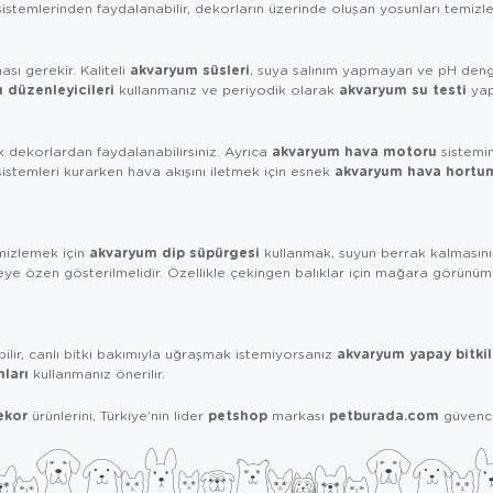
istemlerinden faydalanabilir, dekorların üzerinde oluşan yosunları temizl
akvaryum süsleri
sı gerekir. Kaliteli
, suya salınım yapmayan ve pH denge
 düzenleyicileri
akvaryum su testi
kullanmanız ve periyodik olarak
yapm
akvaryum hava motoru
k dekorlardan faydalanabilirsiniz. Ayrıca
sistemin
akvaryum hava hortu
sistemleri kurarken hava akışını iletmek için esnek
akvaryum dip süpürgesi
emizlemek için
kullanmak, suyun berrak kalmasını 
 özen gösterilmelidir. Özellikle çekingen balıklar için mağara görünümlü 
akvaryum yapay bitkil
bilir, canlı bitki bakımıyla uğraşmak istemiyorsanız
ları
kullanmanız önerilir.
ekor
petshop
petburada.com
ürünlerini, Türkiye’nin lider
markası
güvences