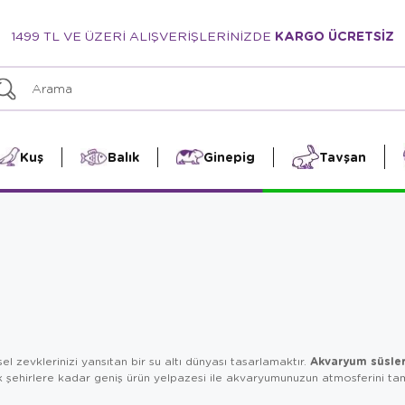
1499 TL VE ÜZERİ ALIŞVERİŞLERİNİZDE
KARGO ÜCRETSİZ
Kuş
Balık
Ginepig
Tavşan
Akvaryum süsler
 zevklerinizi yansıtan bir su altı dünyası tasarlamaktır.
ik şehirlere kadar geniş ürün yelpazesi ile akvaryumunuzun atmosferini tam