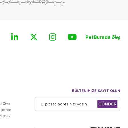
PetBurada
Blog
BÜLTENİMİZE KAYIT OLUN
i Ziya
GÖNDER
zgören
kdüzü /