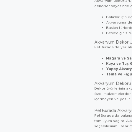
Akvaryum dekorları, g
dekorlar sayesinde 
Balıklar için 
Akvaryuma deri
Baskın türlerde
Beslediğiniz tü
Akvaryum Dekor Ür
PetBurada’da yer ala
Mağara ve Sa
Kaya ve Taş 
Yapay Akvaryu
Tema ve Figür
Akvaryum Dekoru S
Dekor ürünlerinin ak
özel malzemelerden (p
içermeyen ve yosun tu
PetBurada Akvary
PetBurada’da bulun
tam uyum sağlar. Akv
seçebilirsiniz. Tasar