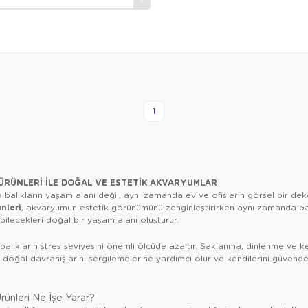
1
RÜNLERI ILE DOĞAL VE ESTETIK AKVARYUMLAR
 balıkların yaşam alanı değil, aynı zamanda ev ve ofislerin görsel bir dek
nleri
, akvaryumun estetik görünümünü zenginleştirirken aynı zamanda balı
abilecekleri doğal bir yaşam alanı oluşturur.
alıkların stres seviyesini önemli ölçüde azaltır. Saklanma, dinlenme ve keş
n doğal davranışlarını sergilemelerine yardımcı olur ve kendilerini güvende
ünleri Ne İşe Yarar?