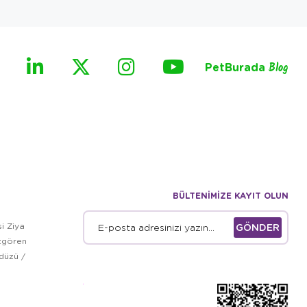
PetBurada
Blog
BÜLTENİMİZE KAYIT OLUN
i Ziya
GÖNDER
zgören
kdüzü /