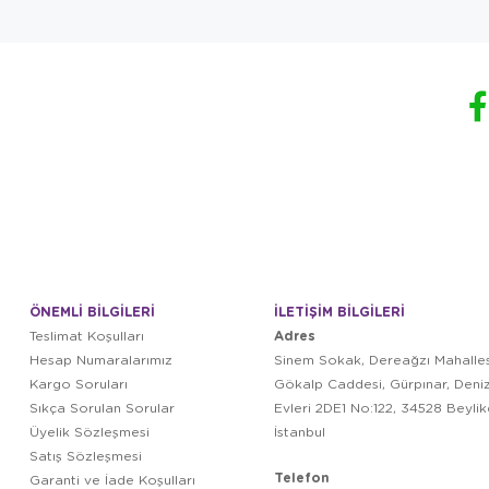
ÖNEMLİ BİLGİLERİ
İLETİŞİM BİLGİLERİ
Adres
Teslimat Koşulları
Hesap Numaralarımız
Sinem Sokak, Dereağzı Mahalles
Kargo Soruları
Gökalp Caddesi, Gürpınar, Deni
Sıkça Sorulan Sorular
Evleri 2DE1 No:122, 34528 Beyli
Üyelik Sözleşmesi
İstanbul
Satış Sözleşmesi
Telefon
Garanti ve İade Koşulları