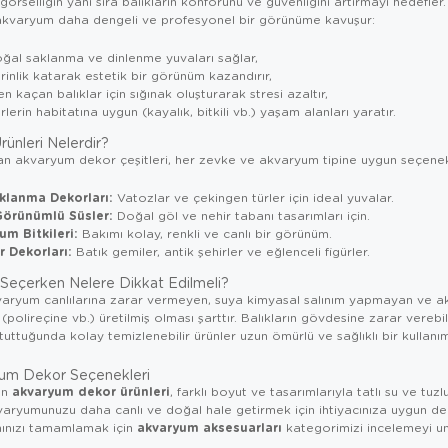
örselliğin yanı sıra balıkların konforunu ve güvenliğini artırmayı hedefler.
akvaryum daha dengeli ve profesyonel bir görünüme kavuşur:
doğal saklanma ve dinlenme yuvaları sağlar,
nlik katarak estetik bir görünüm kazandırır,
n kaçan balıklar için sığınak oluşturarak stresi azaltır,
rlerin habitatına uygun (kayalık, bitkili vb.) yaşam alanları yaratır.
ünleri Nelerdir?
n akvaryum dekor çeşitleri, her zevke ve akvaryum tipine uygun seçenek
klanma Dekorları:
Vatozlar ve çekingen türler için ideal yuvalar.
Görünümlü Süsler:
Doğal göl ve nehir tabanı tasarımları için.
m Bitkileri:
Bakımı kolay, renkli ve canlı bir görünüm.
 Dekorları:
Batık gemiler, antik şehirler ve eğlenceli figürler.
eçerken Nelere Dikkat Edilmeli?
varyum canlılarına zarar vermeyen, suya kimyasal salınım yapmayan ve a
olireçine vb.) üretilmiş olması şarttır. Balıkların gövdesine zarar vereb
ttuğunda kolay temizlenebilir ürünler uzun ömürlü ve sağlıklı bir kullanım
um Dekor Seçenekleri
akvaryum dekor ürünleri
an
, farklı boyut ve tasarımlarıyla tatlı su ve tu
aryumunuzu daha canlı ve doğal hale getirmek için ihtiyacınıza uygun de
akvaryum aksesuarları
ımınızı tamamlamak için
kategorimizi incelemeyi u