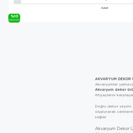
Adet
%10
i̇ndi̇ri̇mli̇
AKVARYUM DEKOR Ü
Akvaryumlar yalnızca
Akvaryum dekor ürü
ihtiyaçlarını karşılay
Doğru dekor seçimi, b
oluşturarak canlıları
sağlar.
Akvaryum Dekor Ür