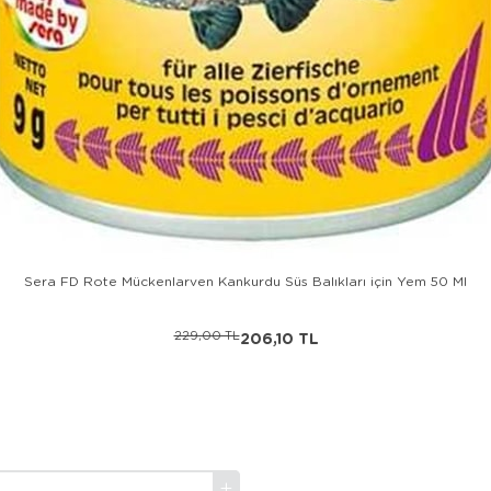
Sera FD Rote Mückenlarven Kankurdu Süs Balıkları için Yem 50 Ml
229,00 TL
206,10 TL