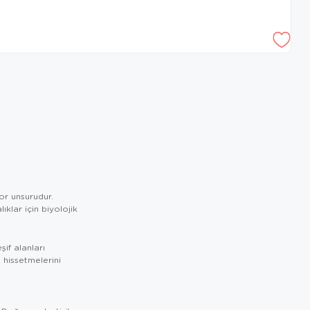
or unsurudur.
klar için biyolojik
if alanları
 hissetmelerini