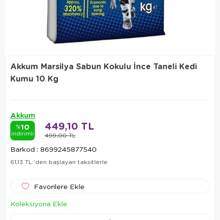
Akkum Marsilya Sabun Kokulu İnce Taneli Kedi
Kumu 10 Kg
Akkum
449,10 TL
10
%
indirimli
499,00 TL
Barkod
:
8699245877540
61,13 TL
'den başlayan taksitlerle
Favorilere Ekle
Koleksiyona Ekle