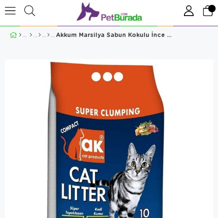
Akkum Marsilya Sabun Kokulu İnce Taneli Kedi Kumu 10 Kg