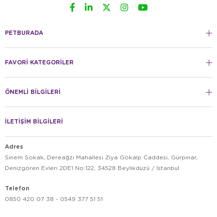
PETBURADA
FAVORİ KATEGORİLER
ÖNEMLİ BİLGİLERİ
İLETİŞİM BİLGİLERİ
Adres
Sinem Sokak, Dereağzı Mahallesi Ziya Gökalp Caddesi, Gürpınar,
Denizgören Evleri 2DE1 No:122, 34528 Beylikdüzü / İstanbul
Telefon
0850 420 07 38 - 0549 377 51 51