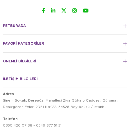
PETBURADA
FAVORİ KATEGORİLER
ÖNEMLİ BİLGİLERİ
İLETİŞİM BİLGİLERİ
Adres
Sinem Sokak, Dereağzı Mahallesi Ziya Gökalp Caddesi, Gürpınar,
Denizgören Evleri 2DE1 No:122, 34528 Beylikdüzü / İstanbul
Telefon
0850 420 07 38 - 0549 377 51 51