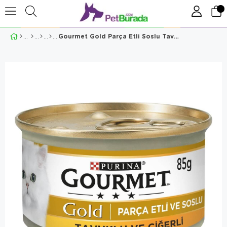
Gourmet Gold Parça Etli Soslu Tavuklu Ciğerli Kedi Konservesi 85 Gr