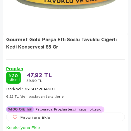
Gourmet Gold Parça Etli Soslu Tavuklu Ciğerli
Kedi Konservesi 85 Gr
Proplan
47,92 TL
20
%
indirimli
59,90 TL
Barkod
:
7613032814601
6,52 TL
'den başlayan taksitlerle
%100 Orijinal
Petburada, Proplan tescilli satış noktasıdır.
Favorilere Ekle
Koleksiyona Ekle