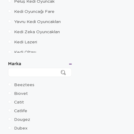
Peluş Kedi Oyuncak
Kedi Oyuncağı Fare
Yavru Kedi Oyuncakları
Kedi Zeka Oyuncakları
Kedi Lazeri
Kedi Oltası
Kedi Topu
Marka
Kedi Tüneli
Tüylü Kedi Oyuncağı
Beeztees
Biovet
Catit
Catlife
Dougez
Dubex