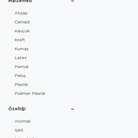
Malzemesi
PAWGETHER
Ahşap
Pawise
Catnipli
Peggy
Kauçuk
PET Active
Kraft
Pet Comfort
Kumaş
Pet Corn
Latex
Pet Pretty
Pamuk
Pet Style
Peluş
PetSafe
Plastik
Petstages
Polimer Plastik
Petzoom
Sünger
RoyalePet
Özelliği
Trixie
Aromalı
Watton
Işıklı