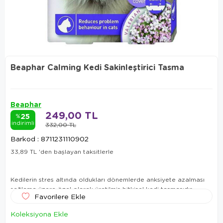
Beaphar Calming Kedi Sakinleştirici Tasma
Beaphar
249,00 TL
25
%
indirimli
332,00 TL
Barkod
:
8711231110902
33,89 TL
'den başlayan taksitlerle
Kedilerin stres altında oldukları dönemlerde anksiyete azalması
sağlama üzere özel olarak üretilmiş bitkisel kedi tasmasıdır
Favorilere Ekle
Koleksiyona Ekle