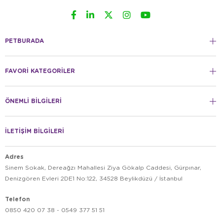
PETBURADA
FAVORİ KATEGORİLER
ÖNEMLİ BİLGİLERİ
İLETİŞİM BİLGİLERİ
Adres
Sinem Sokak, Dereağzı Mahallesi Ziya Gökalp Caddesi, Gürpınar,
Denizgören Evleri 2DE1 No:122, 34528 Beylikdüzü / İstanbul
Telefon
0850 420 07 38 - 0549 377 51 51