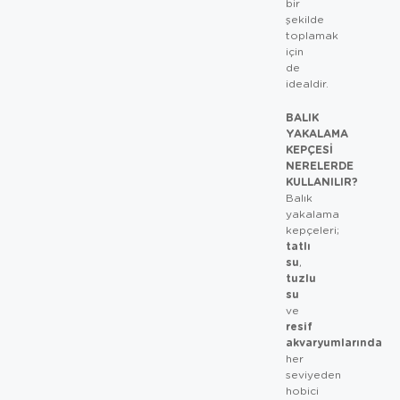
bir
şekilde
toplamak
için
de
idealdir.
BALIK
YAKALAMA
KEPÇESI
NERELERDE
KULLANILIR?
Balık
yakalama
kepçeleri;
tatlı
su
,
tuzlu
su
ve
resif
akvaryumlarında
her
seviyeden
hobici