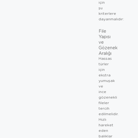
için
şu
kriterlere
dayanmalıdır:
File
Yapısı
ve
Gözenek
Aralığı
Hassas
türler
için
ekstra
yumuşak
ve
ince
gözenekli
fileler
tercih
edilmelidir.
Hızlı
hareket
eden
balıklar