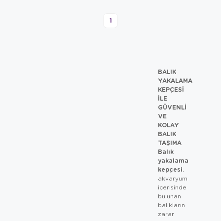
1
BALIK
YAKALAMA
KEPÇESI
ILE
GÜVENLI
VE
KOLAY
BALIK
TAŞIMA
Balık
yakalama
kepçesi
,
akvaryum
içerisinde
bulunan
balıkların
zarar