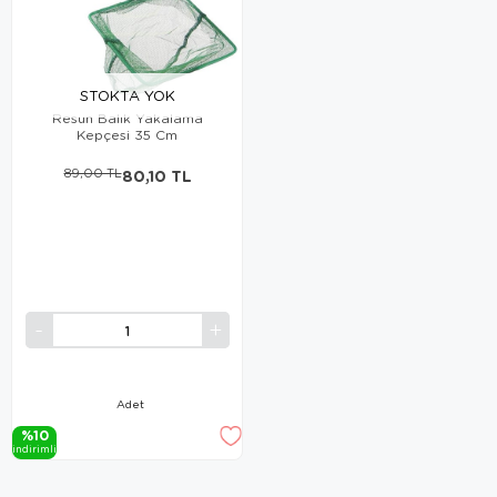
STOKTA YOK
Resun Balık Yakalama
Kepçesi 35 Cm
89,00 TL
80,10 TL
Adet
%10
i̇ndi̇ri̇mli̇