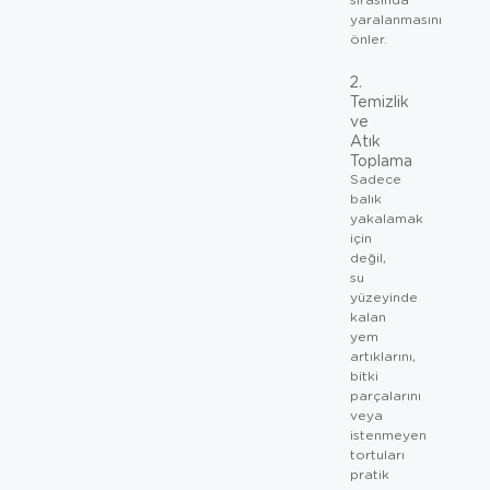
yaralanmasını
önler.
2.
Temizlik
ve
Atık
Toplama
Sadece
balık
yakalamak
için
değil,
su
yüzeyinde
kalan
yem
artıklarını,
bitki
parçalarını
veya
istenmeyen
tortuları
pratik