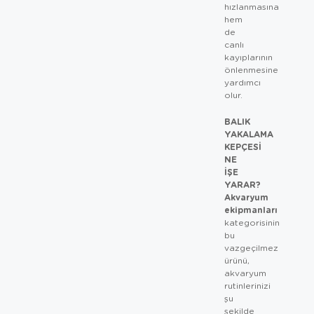
hızlanmasına
hem
de
canlı
kayıplarının
önlenmesine
yardımcı
olur.
BALIK
YAKALAMA
KEPÇESI
NE
İŞE
YARAR?
Akvaryum
ekipmanları
kategorisinin
bu
vazgeçilmez
ürünü,
akvaryum
rutinlerinizi
şu
şekilde