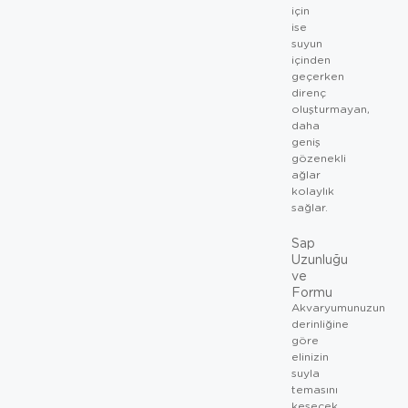
için
ise
suyun
içinden
geçerken
direnç
oluşturmayan,
daha
geniş
gözenekli
ağlar
kolaylık
sağlar.
Sap
Uzunluğu
ve
Formu
Akvaryumunuzun
derinliğine
göre
elinizin
suyla
temasını
kesecek