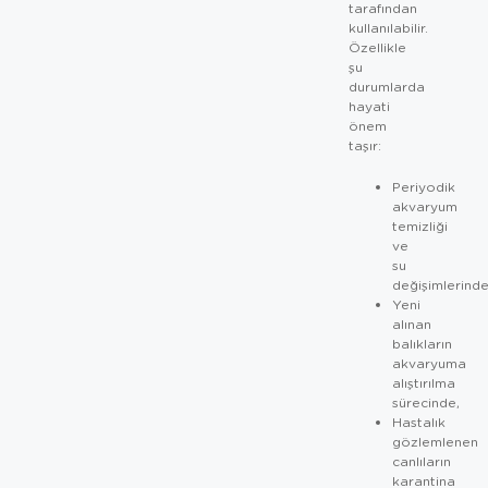
tarafından
kullanılabilir.
Özellikle
şu
durumlarda
hayati
önem
taşır:
Periyodik
akvaryum
temizliği
ve
su
değişimlerinde
Yeni
alınan
balıkların
akvaryuma
alıştırılma
sürecinde,
Hastalık
gözlemlenen
canlıların
karantina