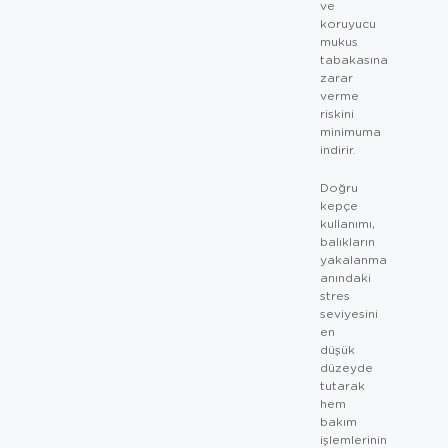
ve
koruyucu
mukus
tabakasına
zarar
verme
riskini
minimuma
indirir.
Doğru
kepçe
kullanımı,
balıkların
yakalanma
anındaki
stres
seviyesini
en
düşük
düzeyde
tutarak
hem
bakım
işlemlerinin