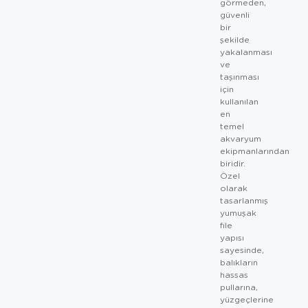
görmeden,
güvenli
bir
şekilde
yakalanması
ve
taşınması
için
kullanılan
en
temel
akvaryum
ekipmanlarından
biridir.
Özel
olarak
tasarlanmış
yumuşak
file
yapısı
sayesinde,
balıkların
hassas
pullarına,
yüzgeçlerine