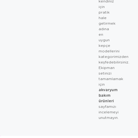
kendiniz
için
pratik
hale
getirmek
adına
en
uygun
kepçe
modellerini
kategorimizden
keşfedebilirsiniz.
Ekipman
setinizi
tamamlamak
için
akvaryum
bakım
ürünleri
sayfamızı
incelemeyi
unutmayın.