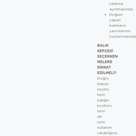
tankına
ayrılmasında,
Doğum
yapan
balıkların
yavrularının
toplanmasında
BALIK
KEPÇESI
SEÇERKEN
NELERE
DIKKAT
EDILMELI?
Doğru
kepçe
seçimi,
hem
balığın
konforu
hem
de
sizin
kullanım
rahatlığınız