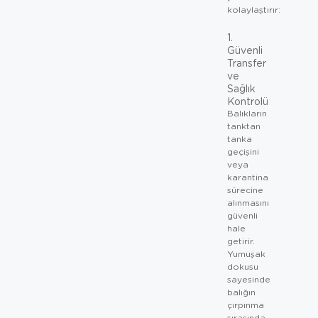
kolaylaştırır:
1.
Güvenli
Transfer
ve
Sağlık
Kontrolü
Balıkların
tanktan
tanka
geçişini
veya
karantina
sürecine
alınmasını
güvenli
hale
getirir.
Yumuşak
dokusu
sayesinde
balığın
çırpınma
sırasında