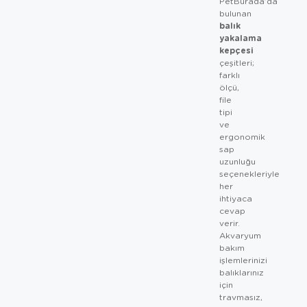
PetBurada’da
bulunan
balık
yakalama
kepçesi
çeşitleri;
farklı
ölçü,
file
tipi
ve
ergonomik
sap
uzunluğu
seçenekleriyle
her
ihtiyaca
cevap
verir.
Akvaryum
bakım
işlemlerinizi
balıklarınız
için
travmasız,