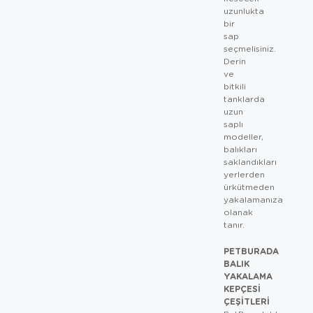
uzunlukta
bir
sap
seçmelisiniz.
Derin
ve
bitkili
tanklarda
uzun
saplı
modeller,
balıkları
saklandıkları
yerlerden
ürkütmeden
yakalamanıza
olanak
tanır.
PETBURADA
BALIK
YAKALAMA
KEPÇESI
ÇEŞITLERI