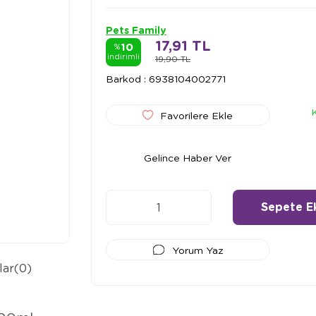
Pets Family
17,91 TL
10
%
indirimli
19,90 TL
Barkod
:
6938104002771
Favorilere Ekle
Gelince Haber Ver
Yorum Yaz
lar
(0)
Ödeme Seçenekleri