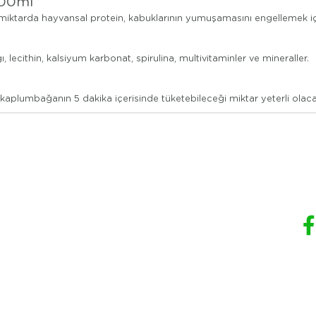
100ml
iktarda hayvansal protein, kabuklarının yumuşamasını engellemek için
ğı, lecithin, kalsiyum karbonat, spirulina, multivitaminler ve mineraller.
aplumbağanın 5 dakika içerisinde tüketebileceği miktar yeterli olacak