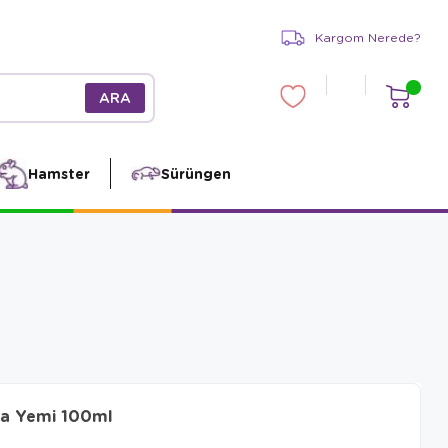
Kargom Nerede?
Hamster
Sürüngen
ğa Yemi 100ml