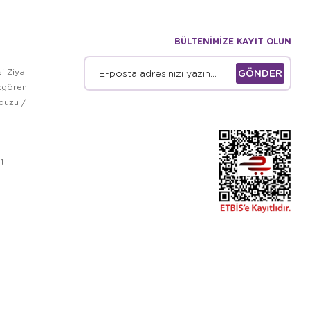
BÜLTENİMİZE KAYIT OLUN
i Ziya
GÖNDER
zgören
kdüzü /
1