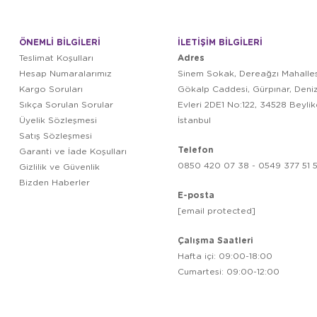
ÖNEMLİ BİLGİLERİ
İLETİŞİM BİLGİLERİ
Adres
Teslimat Koşulları
Hesap Numaralarımız
Sinem Sokak, Dereağzı Mahalles
Kargo Soruları
Gökalp Caddesi, Gürpınar, Deni
Sıkça Sorulan Sorular
Evleri 2DE1 No:122, 34528 Beyli
Üyelik Sözleşmesi
İstanbul
Satış Sözleşmesi
Telefon
Garanti ve İade Koşulları
0850 420 07 38 - 0549 377 51 5
Gizlilik ve Güvenlik
Bizden Haberler
E-posta
[email protected]
Çalışma Saatleri
Hafta içi: 09:00-18:00
Cumartesi: 09:00-12:00