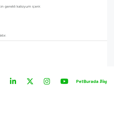
 gerekli kalsiyum içerir.
tır.
PetBurada
Blog