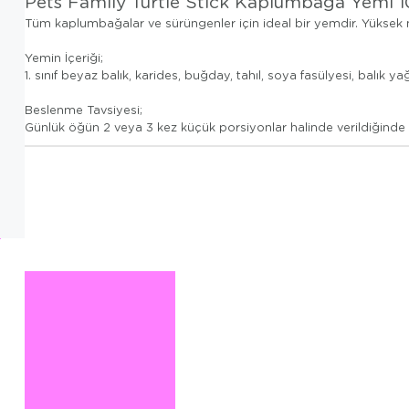
Pets Family Turtle Stick Kaplumbağa Yemi 
Tüm kaplumbağalar ve sürüngenler için ideal bir yemdir. Yüksek m
Yemin İçeriği;
1. sınıf beyaz balık, karides, buğday, tahıl, soya fasülyesi, balık ya
Beslenme Tavsiyesi;
Günlük öğün 2 veya 3 kez küçük porsiyonlar halinde verildiğinde k