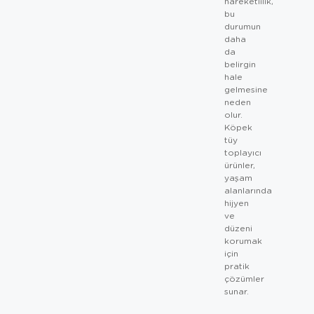
hareketlilik,
bu
durumun
daha
da
belirgin
hale
gelmesine
neden
olur.
Köpek
tüy
toplayıcı
ürünler,
yaşam
alanlarında
hijyen
ve
düzeni
korumak
için
pratik
çözümler
sunar.