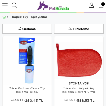
Köpek Tüy Toplayıcılar
Sıralama
Filtreleme
STOKTA YOK
Trixie Kedi ve Köpek Tüy
Trixie Kedi Köpek Tüy
Toplama Rulosu
Toplama Eldiveni Kırmızı
363,04 TL
290,43 TL
735,66 TL
588,53 TL