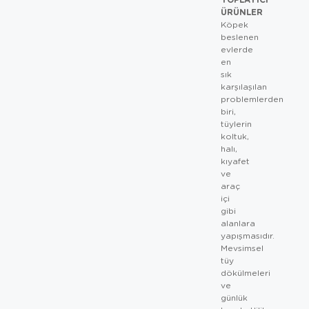
ÜRÜNLER
Köpek
beslenen
evlerde
en
sık
karşılaşılan
problemlerden
biri,
tüylerin
koltuk,
halı,
kıyafet
ve
araç
içi
gibi
alanlara
yapışmasıdır.
Mevsimsel
tüy
dökülmeleri
ve
günlük