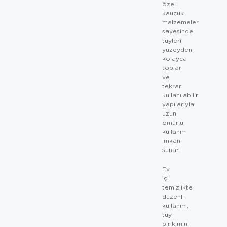
özel
kauçuk
malzemeler
sayesinde
tüyleri
yüzeyden
kolayca
toplar
ve
tekrar
kullanılabilir
yapılarıyla
uzun
ömürlü
kullanım
imkânı
sunar.
Ev
içi
temizlikte
düzenli
kullanım,
tüy
birikimini