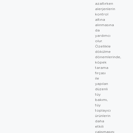
azaltırken
alerjenlerin
kontrol
altına
alınmasına
da
yardımcı
olur.
Özellikle
dökülme
dönemlerinde,
köpek
tarama
fırçası
ile
yapılan
düzenli
tüy
bakımı,
tüy
toplayıcı
ürünlerin
daha
etkili
çalışmasını