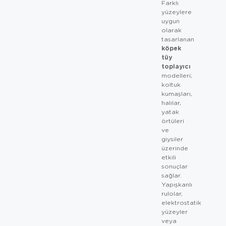
Farklı
yüzeylere
uygun
olarak
tasarlanan
köpek
tüy
toplayıcı
modelleri;
koltuk
kumaşları,
halılar,
yatak
örtüleri
ve
giysiler
üzerinde
etkili
sonuçlar
sağlar.
Yapışkanlı
rulolar,
elektrostatik
yüzeyler
veya