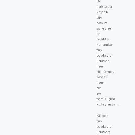
Bu
noktada
köpek
tüy
bakım
spreyleri
ile
birlikte
kullanılan
tüy
toplayıcı
ürünler,
hem
dökülmeyi
azaltır
hem
de
ev
temizliğini
kolaylaştırır.
Köpek
tüy
toplayıcı
ürünler;