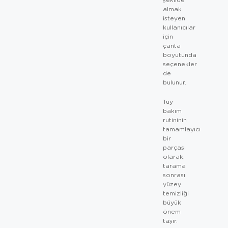
almak
isteyen
kullanıcılar
için
çanta
boyutunda
seçenekler
de
bulunur.
Tüy
bakım
rutininin
tamamlayıcı
bir
parçası
olarak,
tarama
sonrası
yüzey
temizliği
büyük
önem
taşır.