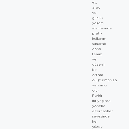
ev,
araç
ve
günlük
yaşam
alanlarında
pratik
kullanım
sunarak
daha
temiz
ve
düzenli
bir
ortam
oluşturmanıza
yardımcı
olur.
Farklı
ihtiyaçlara
yönelik
alternatifler
sayesinde
her
yüzey