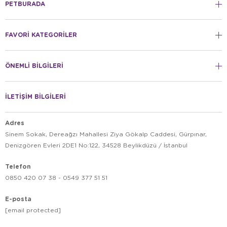
PETBURADA
FAVORİ KATEGORİLER
ÖNEMLİ BİLGİLERİ
İLETİŞİM BİLGİLERİ
Adres
Sinem Sokak, Dereağzı Mahallesi Ziya Gökalp Caddesi, Gürpınar,
Denizgören Evleri 2DE1 No:122, 34528 Beylikdüzü / İstanbul
Telefon
0850 420 07 38 - 0549 377 51 51
E-posta
[email protected]