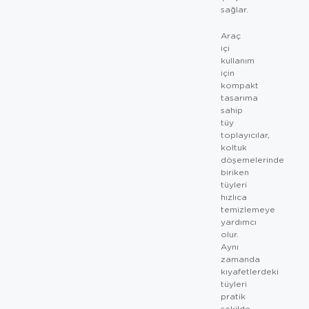
sağlar.
Araç
içi
kullanım
için
kompakt
tasarıma
sahip
tüy
toplayıcılar,
koltuk
döşemelerinde
biriken
tüyleri
hızlıca
temizlemeye
yardımcı
olur.
Aynı
zamanda
kıyafetlerdeki
tüyleri
pratik
şekilde