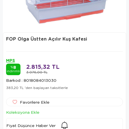
FOP Olga Üstten Açılır Kuş Kafesi
MPS
2.815,32 TL
8
%
indirimli
3.076,00 TL
Barkod
:
8018084013030
383,20 TL
'den başlayan taksitlerle
Favorilere Ekle
Koleksiyona Ekle
Fiyat Düşünce Haber Ver