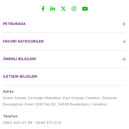
PETBURADA
FAVORİ KATEGORİLER
ÖNEMLİ BİLGİLERİ
İLETİŞİM BİLGİLERİ
Adres
Sinem Sokak, Dereağzı Mahallesi Ziya Gökalp Caddesi, Gürpınar,
Denizgören Evleri 2DE1 No:122, 34528 Beylikdüzü / İstanbul
Telefon
0850 420 07 38 - 0549 377 51 51