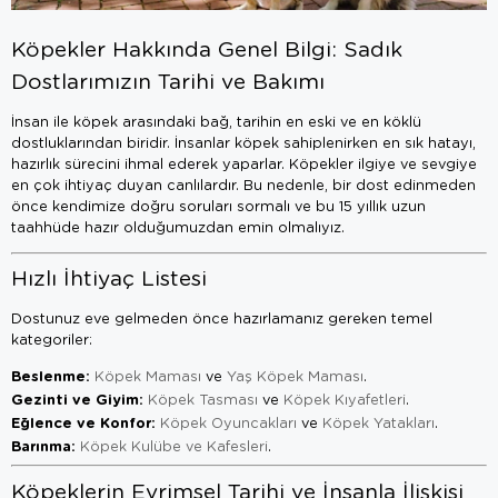
Köpekler Hakkında Genel Bilgi: Sadık
Dostlarımızın Tarihi ve Bakımı
İnsan ile köpek arasındaki bağ, tarihin en eski ve en köklü
dostluklarından biridir. İnsanlar köpek sahiplenirken en sık hatayı,
hazırlık sürecini ihmal ederek yaparlar. Köpekler ilgiye ve sevgiye
en çok ihtiyaç duyan canlılardır. Bu nedenle, bir dost edinmeden
önce kendimize doğru soruları sormalı ve bu 15 yıllık uzun
taahhüde hazır olduğumuzdan emin olmalıyız.
Hızlı İhtiyaç Listesi
Dostunuz eve gelmeden önce hazırlamanız gereken temel
kategoriler:
Beslenme:
Köpek Maması
ve
Yaş Köpek Maması
.
Gezinti ve Giyim:
Köpek Tasması
ve
Köpek Kıyafetleri
.
Eğlence ve Konfor:
Köpek Oyuncakları
ve
Köpek Yatakları
.
Barınma:
Köpek Kulübe ve Kafesleri
.
Köpeklerin Evrimsel Tarihi ve İnsanla İlişkisi